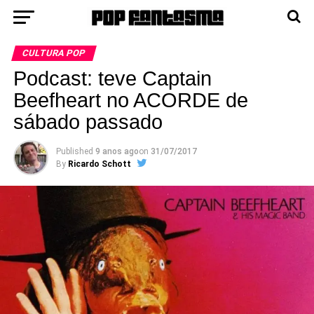
CULTURA POP
Podcast: teve Captain
Beefheart no ACORDE de
sábado passado
Published
9 anos ago
on
31/07/2017
By
Ricardo Schott