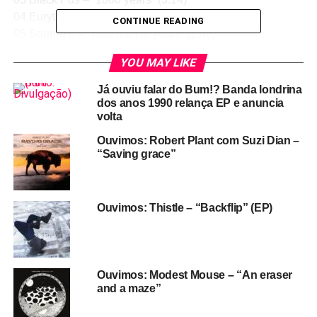
04 Eurythmics – “Belinda” (3:58)
CONTINUE READING
05 Squeeze – “Take me I’m yours” (2:48)
06 The Replacements – “Can’t hardly wait” (3:04)
YOU MAY LIKE
07 Barreracudas – “Promises” (3:02)
08 Mars Bonfire – “Born to be wild” (3:02)
Já ouviu falar do Bum!? Banda londrina
09 Canábicos – “Planeta estranho” (2:24)
dos anos 1990 relança EP e anuncia
volta
10 Undertones – “Teenage kicks” (2:28)
11 The Vandals – “Tastes like chicken” (2:05)
Ouvimos: Robert Plant com Suzi Dian –
12 O Terno – “Não espero mais” (4:11)
“Saving grace”
13 Pixies – “Holiday song” (2:14)
14 Sheer Mag – “Expect the bayonet” (3:45)
15 Linkin Park – “Breaking the habit” (3:16)
Ouvimos: Thistle – “Backflip” (EP)
16 Rise Against – “Welcome to the breakdown” (3:03)
No BG:
Led Zeppelin – “When the levee breaks”
Ouvimos: Modest Mouse – “An eraser
Kiss – “Detroit rock city”
and a maze”
The Smiths – “There is a light that never goes out”