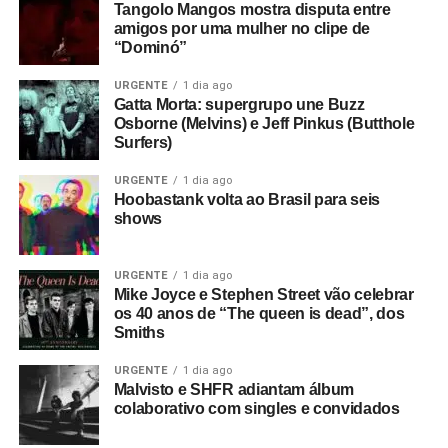
Tangolo Mangos mostra disputa entre
Yehiel Dinur, que popularizou o termo “joy division” (como
amigos por uma mulher no clipe de
referência aos grupos de mulheres judias aprisionadas
“Dominó”
em campos de concentração, que se prostituíam para
soldados nazistas durante a Segunda Guerra Mundial).
URGENTE
1 dia ago
Gatta Morta: supergrupo une Buzz
Já era algo que causava polêmica, mas quanto à visão
Osborne (Melvins) e Jeff Pinkus (Butthole
do JD como resposta ao autoritarismo, muita gente
Surfers)
reclama que Whitehead impôs um viés político à banda.
URGENTE
1 dia ago
Hoobastank volta ao Brasil para seis
Em 2007, o documentário
Joy Division
, dirigido por Grant
shows
Gee, mostrava a história da banda a partir de entrevistas
inéditas e imagens nunca vistas ou bem raras. Malcolm
não apenas foi um dos entrevistados como também teve
URGENTE
1 dia ago
Mike Joyce e Stephen Street vão celebrar
imagens de seu curta incluídas no filme.
De qualquer jeito, Bruce fi a primeira participação
os 40 anos de “The queen is dead”, dos
especial de grande repercussão na história recente do
Smiths
A revista
Arts & Music
fez uma entrevista com Malcolm na
The Coverups e, naturalmente, chamou muito mais
época, e descreveu
Joy Division – A Malcolm Whitehead
atenção do que os próprios shows da banda. Ainda
URGENTE
1 dia ago
Film
como um retrato de uma “Manchester perdida”. O site
Malvisto e SHFR adiantam álbum
assim, tudo indica que o projeto continuará exatamente
colaborativo com singles e convidados
FactoryRecords.org
resgatou o papo com Malcolm, feito
como sempre foi: um grupo de amigos reunidos para
pelo repórter Jamie Holman. E nós reproduzimos abaixo.
tocar os discos que mudaram suas vidas, sem maiores