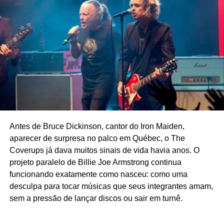
Nove + 1 músicas para você conhecer o Sweet
Apple
Ricardo Schott
Ricardo Schott é jornalista, radialista, editor e principal
colaborador do POP FANTASMA.
Antes de Bruce Dickinson, cantor do Iron Maiden,
aparecer de surpresa no palco em Québec, o The
Coverups já dava muitos sinais de vida havia anos. O
projeto paralelo de Billie Joe Armstrong continua
funcionando exatamente como nasceu: como uma
desculpa para tocar músicas que seus integrantes amam,
sem a pressão de lançar discos ou sair em turnê.