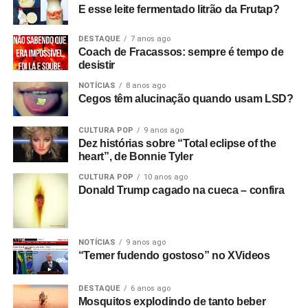
lançaram na época, que tinha uma faixa de som, mas
E esse leite fermentado litrão da Frutap?
vinha num cartucho silencioso e o som era adicionado
depois, no projetor. Então filmei sem som e gravei o áudio
DESTAQUE
7 anos ago
Coach de Fracassos: sempre é tempo de
num gravador de rolo. Era para sincronizar depois, mas
desistir
não funcionou! Filmei a vinte e quatro quadros por
NOTÍCIAS
8 anos ago
segundo, mas só funcionou a dezoito.
Cegos têm alucinação quando usam LSD?
Só descobri depois! Filmei tudo com uma câmera e só
CULTURA POP
9 anos ago
tinha dinheiro para três cartuchos. Cerca de nove
Dez histórias sobre “Total eclipse of the
minutos. Filmei duas músicas e meia de uma vez e
heart”, de Bonnie Tyler
depois fiz cortes, tentando não incluir instrumentos para
CULTURA POP
10 anos ago
poder inseri-los como cenas adicionais sobre o que já
Donald Trump cagado na cueca – confira
tinha filmado. Então, fiquei com os três cartuchos e uma
fita de rolo com o show inteiro. Eu já tinha começado as
outras partes do filme antes do show.
NOTÍCIAS
9 anos ago
“Temer fudendo gostoso” no XVideos
Isso é a parte técnica da atuação. Mas qual é o
significado do filme como um todo? O que você
DESTAQUE
6 anos ago
estava tentando fazer?
Começa com
New dawn fades.
Mosquitos explodindo de tanto beber