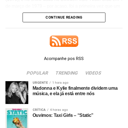
de março de 1979 – por acaso, foi a primeira vez que um
Ela também afirmou que ambos já têm capas prontas e
show do grupo foi filmado. Há também uma entrevista
descreveu os projetos como algumas das obras de que
CONTINUE READING
com a banda.
mais se orgulha. O álbum principal,
Stove
, continua
reunindo os singles
Henry, come on
,
Bluebird
e
White
Se você fizer uma busca no YouTube, acha apenas
feather hawk tail deer hunter
, além de outras músicas que
trechos desse material, em péssima qualidade de som e
ela vem mostrando ao vivo nos últimos meses. Tudo
imagem – alguns trechos estão com outra trilha
indica que
First light,
single lançado como single da trilha
sobreposta, ou surgem editados em vídeos feitos por fãs.
sonora do jogo
007 First Light
, escrito em parceria com
Acompanhe pos RSS
Joy Division – A Malcolm Whitehead Film
foi feito apenas
David Arnold, é só um projeto à parte e não estará no
para ser exibido em setembro de 1979 na primeira edição
disco.
POPULAR
TRENDING
VIDEOS
do Factory Flick, no cinema Scala, em Londres.
URGENTE
1 hora ago
Embora Lana ainda não tenha confirmado um título para
O Factory Flick foi um evento criado por Malcolm e Tom
Madonna e Kylie finalmente dividem uma
o álbum companheiro, fãs passaram a chamá-lo de
Wilson, dono do selo. A ideia era apresentar bandas da
música, e ela já está entre nós
Spyda
após identificarem esse nome em uma das artes
Factory Records em um formato que misturava cinema
divulgadas pela cantora nas redes sociais (aliás, no
experimental, videoclipes, documentário e arte de
CRÍTICA
4 horas ago
Reddit
, tem fãs reclamando que a imprensa tá caindo
vanguarda. Era algo muito alinhado ao espírito da
Ouvimos: Taxi Girls – “Static”
rapidamente numa suposição deles mesmos, os fãs)
Factory, que nunca quis ser apenas uma gravadora – e
não foi apenas o Joy Division que ganhou seu curta, já