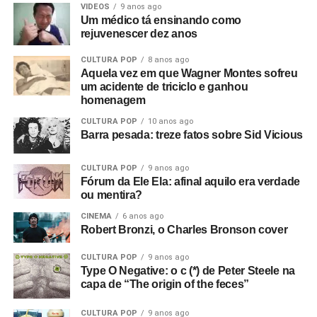
absolutamente incríveis; me arrepiaram. Quis fazer algo
VIDEOS
9 anos ago
Um médico tá ensinando como
com eles naquele instante. Fui falar com o dono da loja
rejuvenescer dez anos
de discos local e contei a ele sobre o clube Bowden Vale
em Altrincham, onde eu tinha visto inúmeras bandas em
CULTURA POP
8 anos ago
Aquela vez em que Wagner Montes sofreu
1963-64, e disse que ele deveria voltar a promover
um acidente de triciclo e ganhou
shows.
homenagem
Mais tarde, apresentei-o ao Rob, que tinha um monte de
CULTURA POP
10 anos ago
Foto: Reprodução Internet
Barra pesada: treze fatos sobre Sid Vicious
cópias do primeiro EP da banda que sobraram. Eles
estavam sem dinheiro, então venderam tudo para o dono
CULTURA POP
9 anos ago
da loja de discos, e ele as colocou para tocar em Bowden
Fórum da Ele Ela: afinal aquilo era verdade
Vale. E era isso que eu queria desde o início, sabe? Eu
ou mentira?
queria filmar a banda. Então, aluguei alguns andaimes e
CINEMA
6 anos ago
equipamentos e fiz tudo.
Robert Bronzi, o Charles Bronson cover
Com que equipamento você filmou?
Bom, tudo custou
CULTURA POP
9 anos ago
Type O Negative: o c (*) de Peter Steele na
setenta e duas libras, o que eu achei um absurdo!
(risos)
capa de “The origin of the feces”
Filmei com uma câmera de cinema Hannimex baratinha,
a primeira câmera que tive. Usei um filme da Agfa que
CULTURA POP
9 anos ago