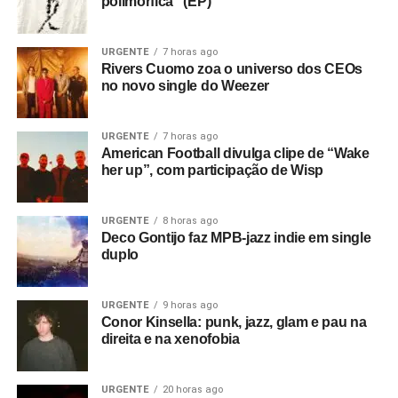
Bowie, num encontro improvável que reuniu dois dos
polimórfica” (EP)
nomes mais conhecidos do rock em um contexto bastante
informal.
URGENTE
7 horas ago
Rivers Cuomo zoa o universo dos CEOs
Houve uma outra novidade recente, que rolou durante o
no novo single do Weezer
show da banda no Roxy, na Califórnia, dia 21, uma
segunda-feira. Antes de tocar
Drain you
, clássico do
URGENTE
7 horas ago
Não foi só isso que tornou o filme uma lenda: Whitehead
Nirvana (do disco
Nevermind
, de 1991), Armstrong
American Football divulga clipe de “Wake
não fez um simples filme-concerto e decidiu dar – por
dedicou a música a Jennifer Finch, baixista do L7, que
her up”, com participação de Wisp
conta própria – dimensões políticas ao Joy Division.
morreu recentemente. Antes, Adrienne Armstrong, esposa
do músico, havia doado US$ 5 mil para uma campanha
Ele enquadrou o Joy Division como uma resposta ao
URGENTE
8 horas ago
criada para ajudar a custear o tratamento de Finch.
Deco Gontijo faz MPB-jazz indie em single
clima social britânico do fim dos anos 1970, à ascensão
duplo
do thatcherismo e ao autoritarismo. O filme intercala
imagens da banda com entrevistas com um sujeito
chamado James Anderton, chefe de polícia da Grande
URGENTE
9 horas ago
Conor Kinsella: punk, jazz, glam e pau na
Manchester e tido por artistas, jovens e membros da
direita e na xenofobia
comunidade gay local como um agente da repressão.
Há também referências ao romance
House of dolls
, de
URGENTE
20 horas ago