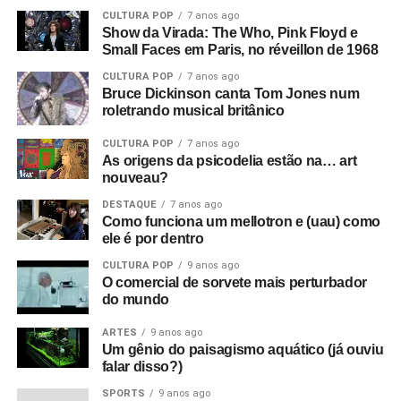
CULTURA POP
7 anos ago
Então você tem essa coisa de lei e ordem, esse fascismo
Show da Virada: The Who, Pink Floyd e
Small Faces em Paris, no réveillon de 1968
corporativo, e aí eu corto para a banda na sala de ensaio.
Parece ótimo, bem underground. Sabe, underground no
CULTURA POP
7 anos ago
sentido político, tipo a resistência francesa. Mas esse era
Bruce Dickinson canta Tom Jones num
roletrando musical britânico
um underground cultural. Eles eram a resistência contra
tudo isso lá fora.
CULTURA POP
7 anos ago
As origens da psicodelia estão na… art
O que era que havia de tão especial no Joy Division?
nouveau?
Eles eram simplesmente poderosos demais. Eu sabia
DESTAQUE
7 anos ago
que eles iam bombar. Não havia motivo para pensar isso,
Como funciona um mellotron e (uau) como
ele é por dentro
na verdade, só tinha umas dez pessoas no Factory Club.
Eu não conseguia acreditar. Eu simplesmente sabia que
CULTURA POP
9 anos ago
O comercial de sorvete mais perturbador
aquilo era a nova onda. Era isso. Eles eram muito mais
do mundo
do que o punk tinha se tornado, que basicamente era só
uma banda para substituir as bandas de pub rock. Aquilo
ARTES
9 anos ago
era algo maior e artisticamente mais significativo do que o
Um gênio do paisagismo aquático (já ouviu
falar disso?)
punk. Pelo menos para mim.
SPORTS
9 anos ago