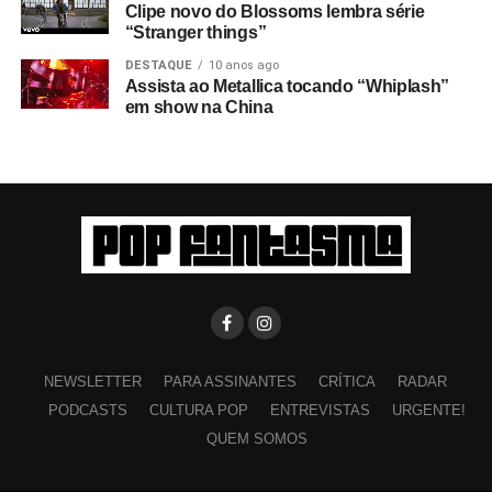
até bem recentemente, quando restaurei o filme com
Clipe novo do Blossoms lembra série
“Stranger things”
Brian Nicholson
(associado de longa data da Ikon,
‘confidente e cúmplice’; ‘guardião do que alguns chamam
DESTAQUE
10 anos ago
Assista ao Metallica tocando “Whiplash”
de arquivo’).
em show na China
Há alguma filmagem ou trilha sonora que não entrou
no filme?
Tem o áudio completo do show, exceto
New
dawn fades
, porque eu estava ajustando os níveis
naquele momento. Também tem uma tentativa de
entrevista que deu errado porque eles não queriam falar!
Então eu gravei essa parte, já que o filme era muito caro
e não dá para desperdiçar. Tem também uns trinta
minutos de áudio da sala de ensaio. Eu também
entrevistei o Rob no meu apartamento. Essa entrevista
está em uma fita cassete, acho que tem trinta minutos.
NEWSLETTER
PARA ASSINANTES
CRÍTICA
RADAR
PODCASTS
CULTURA POP
ENTREVISTAS
URGENTE!
A banda viu isso?
O Ian adorou; o resto da banda não
QUEM SOMOS
entendeu muito bem. Eles desceram para falar com um
amigo meu, mas o Ian ficou e depois disse que tinha