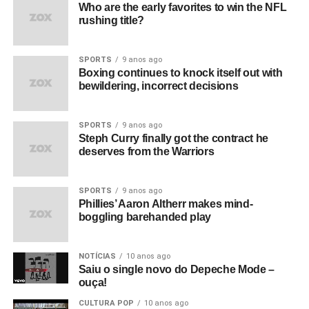
O que aconteceu com o filme quando foi editado e
Who are the early favorites to win the NFL
rushing title?
sincronizado?
Foi exibido pela primeira vez no antigo
cinema Scala, em Londres – um cinema de verdade!
SPORTS
9 anos ago
Qual foi a reação a isso?
Bem, eles fizeram três
Boxing continues to knock itself out with
exibições ao longo de um dia, e todas estavam lotadas;
bewildering, incorrect decisions
houve aplausos e tudo mais, o que foi estranho, já que eu
nunca tinha exibido um filme em público. Foi realmente
SPORTS
9 anos ago
emocionante.
Steph Curry finally got the contract he
deserves from the Warriors
Onde mais foi exibido?
Bem, um cara me ligou de
Berlim e, honestamente, eu era tão inocente na época
SPORTS
9 anos ago
que mandei o filme para ele. Não dava para fazer cópias
Phillies’ Aaron Altherr makes mind-
decentes. Então ele foi para Berlim, e tinha gente fazendo
boggling barehanded play
fila na porta para assistir. Eles exibiram e exibiram, sabe-
se lá quantas vezes. Por sorte, eu tinha coberto o filme
NOTÍCIAS
10 anos ago
com preservativo e antirrisco. Tinha umas perfurações
Saiu o single novo do Depeche Mode –
amassadas quando recebi de volta, mas não era nada
ouça!
demais. Na verdade, não causou problemas de verdade
CULTURA POP
10 anos ago