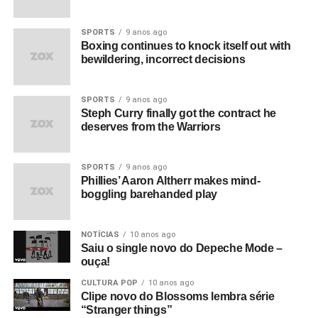
SPORTS
9 anos ago
Boxing continues to knock itself out with
bewildering, incorrect decisions
SPORTS
9 anos ago
Steph Curry finally got the contract he
deserves from the Warriors
SPORTS
9 anos ago
Phillies’ Aaron Altherr makes mind-
boggling barehanded play
NOTÍCIAS
10 anos ago
Saiu o single novo do Depeche Mode –
ouça!
CULTURA POP
10 anos ago
Clipe novo do Blossoms lembra série
“Stranger things”