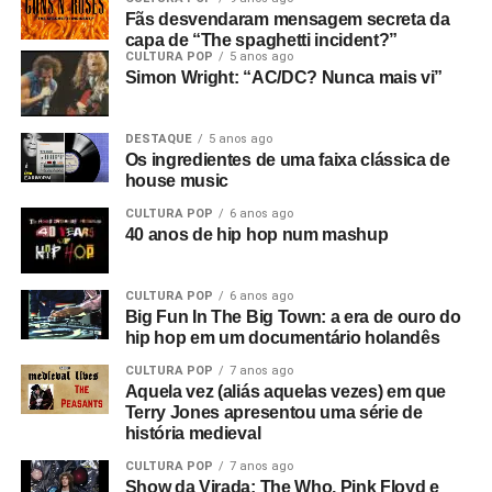
Fãs desvendaram mensagem secreta da
capa de “The spaghetti incident?”
CULTURA POP
5 anos ago
Simon Wright: “AC/DC? Nunca mais vi”
DESTAQUE
5 anos ago
Os ingredientes de uma faixa clássica de
house music
CULTURA POP
6 anos ago
40 anos de hip hop num mashup
CULTURA POP
6 anos ago
Big Fun In The Big Town: a era de ouro do
hip hop em um documentário holandês
CULTURA POP
7 anos ago
Aquela vez (aliás aquelas vezes) em que
Terry Jones apresentou uma série de
história medieval
CULTURA POP
7 anos ago
Show da Virada: The Who, Pink Floyd e