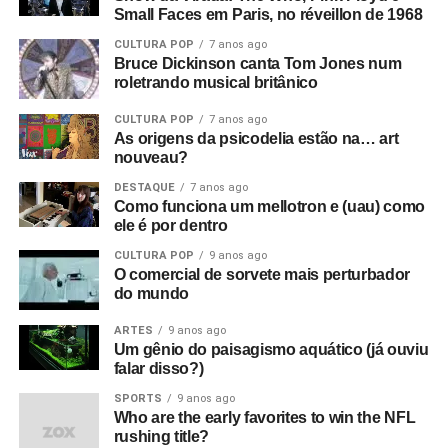
Small Faces em Paris, no réveillon de 1968
CULTURA POP
7 anos ago
Bruce Dickinson canta Tom Jones num
roletrando musical britânico
CULTURA POP
7 anos ago
As origens da psicodelia estão na… art
nouveau?
DESTAQUE
7 anos ago
Como funciona um mellotron e (uau) como
ele é por dentro
CULTURA POP
9 anos ago
O comercial de sorvete mais perturbador
do mundo
ARTES
9 anos ago
Um gênio do paisagismo aquático (já ouviu
falar disso?)
SPORTS
9 anos ago
Who are the early favorites to win the NFL
rushing title?