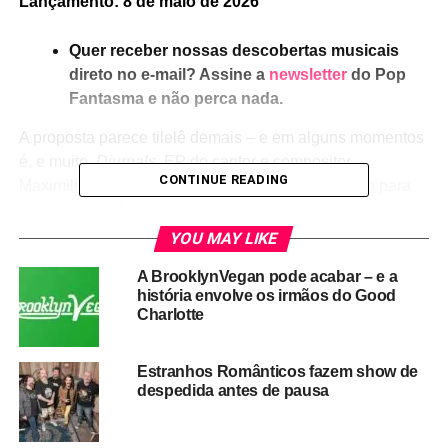
Lançamento: 8 de maio de 2026
Quer receber nossas descobertas musicais
direto no e-mail? Assine a
newsletter
do Pop
Fantasma e não perca nada.
A proposta parece tilelê demais – e em alguns momentos
é, e muito.
Diurnals
, EP do cantor e compositor
CONTINUE READING
Maximilian, radicado em Brighton, é um disco feito para
embevecer e deixar os ouvintes felizes e tranquilos.
“Instrumentação acústica, gravação ao vivo, sem
YOU MAY LIKE
metrônomo. Mantendo tudo ‘orgânico’ e ‘no momento’,
A BrooklynVegan pode acabar – e a
por assim dizer”, como diz o texto de lançamento, que
história envolve os irmãos do Good
também afirma ter sido
Diurnals
gravado “durante o fim de
Charlotte
semana da ‘Super Lua do Castor’ em novembro
passado”, e que Maximilian certamente foi guiado “pela
Estranhos Românticos fazem show de
delicada gratidão do coração”.
despedida antes de pausa
Ouvimos:
Ghost Valley –
Ghost Valley
(EP)