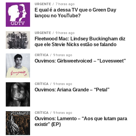
No meio da porradaria crusty, vale citar os vocais
URGENTE
7 horas ago
E se ainda não assinou, dá tempo:
assine a
E qual é a dessa TV que o Green Day
femininos (a vocalista é Helô Knup) e a preocupação da
newsletter
e receba nossos posts direto no e-
lançou no YouTube?
banda em fazer melodias bonitas e pesadas, e criar um
mail.
ambiente sonoro que permita que as letras sejam quase
100% entendidas sem encarte. Ouça hoje mesmo.
URGENTE
9 horas ago
Fleetwood Mac: Lindsey Buckingham diz
que ele Stevie Nicks estão se falando
Gostou do texto? Seu apoio mantém o Pop
Fantasma funcionando todo dia.
Apoie aqui.
CRÍTICA
9 horas ago
Ouvimos: Girlsweetvoiced – “Lovesweet”
E se ainda não assinou, dá tempo:
assine a
newsletter
e receba nossos posts direto no e-
mail.
CRÍTICA
9 horas ago
Ouvimos: Ariana Grande – “Petal”
CRÍTICA
9 horas ago
Ouvimos: Lamento – “Aos que lutam para
existir” (EP)