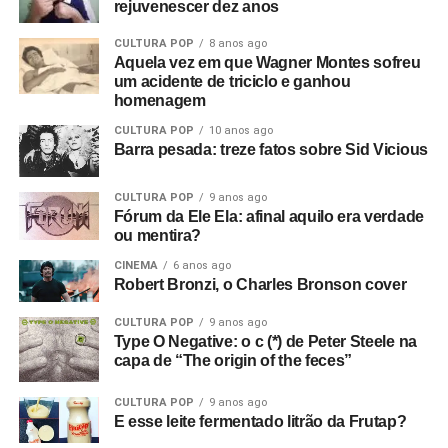
rejuvenescer dez anos
CULTURA POP
8 anos ago
Aquela vez em que Wagner Montes sofreu
um acidente de triciclo e ganhou
homenagem
CULTURA POP
10 anos ago
Barra pesada: treze fatos sobre Sid Vicious
CULTURA POP
9 anos ago
Fórum da Ele Ela: afinal aquilo era verdade
ou mentira?
CINEMA
6 anos ago
Robert Bronzi, o Charles Bronson cover
CULTURA POP
9 anos ago
Type O Negative: o c (*) de Peter Steele na
capa de “The origin of the feces”
CULTURA POP
9 anos ago
E esse leite fermentado litrão da Frutap?