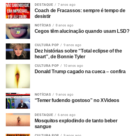
DESTAQUE
7 anos ago
Coach de Fracassos: sempre é tempo de
desistir
NOTÍCIAS
8 anos ago
Cegos têm alucinação quando usam LSD?
CULTURA POP
9 anos ago
Dez histórias sobre “Total eclipse of the
heart”, de Bonnie Tyler
CULTURA POP
10 anos ago
Donald Trump cagado na cueca – confira
NOTÍCIAS
9 anos ago
“Temer fudendo gostoso” no XVideos
DESTAQUE
6 anos ago
Mosquitos explodindo de tanto beber
sangue
CULTURA POP
9 anos ago