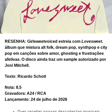
MAXIMILIAN
PÓS-PUNK
RESENHA
RICARDO SCHOTT
UP NEXT
Ouvimos: Sutil Modelo Novo – “Corre errado”
(EP)
DON'T MISS
Ouvimos: Martin Carr – “What future”
RESENHA: Girlsweetvoiced estreia com
Lovesweet
,
álbum que mistura alt folk, dream pop, synthpop e city
Ricardo Schott
pop em canções sobre amor, ghosting e frustrações
afetivas. O disco ainda traz um sample autorizado por
Joni Mitchell.
Ricardo Schott é jornalista, radialista, editor e principal
colaborador do POP FANTASMA.
Texto: Ricardo Schott
Nota: 8,5
Gravadora: A24 / RCA
Lançamento: 24 de julho de 2026
Quer receber nossas descobertas musicais