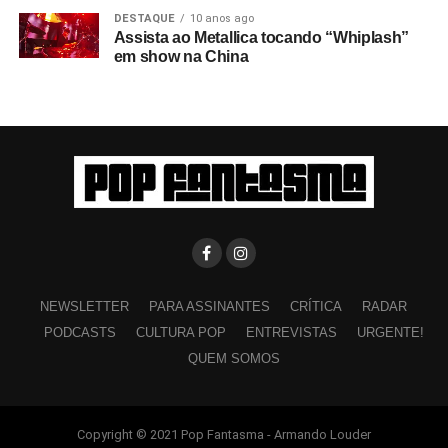
DESTAQUE
10 anos ago
Assista ao Metallica tocando “Whiplash”
em show na China
NEWSLETTER
PARA ASSINANTES
CRÍTICA
RADAR
PODCASTS
CULTURA POP
ENTREVISTAS
URGENTE!
QUEM SOMOS
Copyright © 2021 Pop Fantasma - Armando Louder