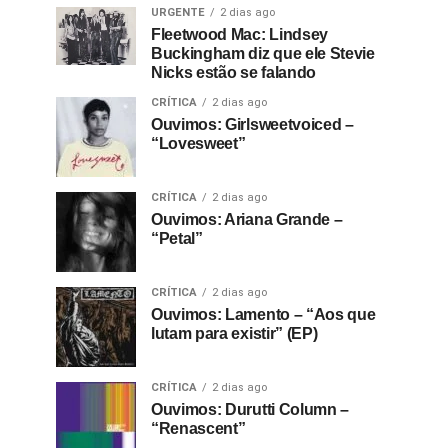
URGENTE
2 dias ago
Fleetwood Mac: Lindsey
Buckingham diz que ele Stevie
Nicks estão se falando
CRÍTICA
2 dias ago
Ouvimos: Girlsweetvoiced –
“Lovesweet”
CRÍTICA
2 dias ago
Ouvimos: Ariana Grande –
“Petal”
CRÍTICA
2 dias ago
Ouvimos: Lamento – “Aos que
lutam para existir” (EP)
CRÍTICA
2 dias ago
Ouvimos: Durutti Column –
“Renascent”