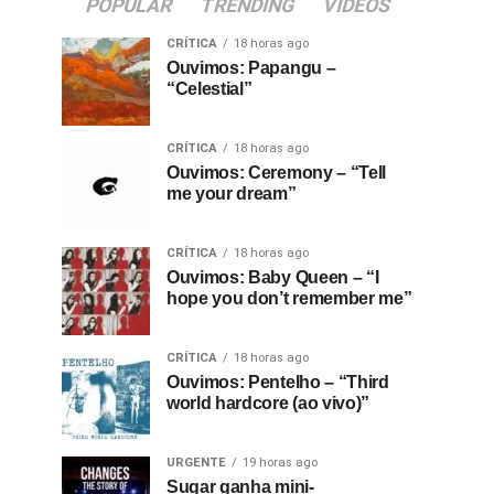
POPULAR
TRENDING
VIDEOS
CRÍTICA
18 horas ago
Ouvimos: Papangu –
“Celestial”
CRÍTICA
18 horas ago
Ouvimos: Ceremony – “Tell
me your dream”
CRÍTICA
18 horas ago
Ouvimos: Baby Queen – “I
hope you don’t remember me”
CRÍTICA
18 horas ago
Ouvimos: Pentelho – “Third
world hardcore (ao vivo)”
URGENTE
19 horas ago
Sugar ganha mini-