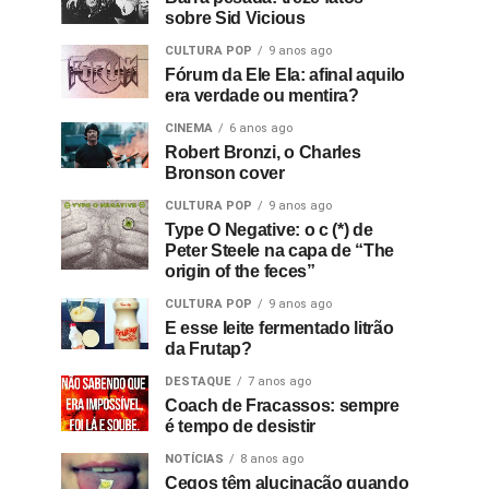
sobre Sid Vicious
CULTURA POP
9 anos ago
Fórum da Ele Ela: afinal aquilo
era verdade ou mentira?
CINEMA
6 anos ago
Robert Bronzi, o Charles
Bronson cover
CULTURA POP
9 anos ago
Type O Negative: o c (*) de
Peter Steele na capa de “The
origin of the feces”
CULTURA POP
9 anos ago
E esse leite fermentado litrão
da Frutap?
DESTAQUE
7 anos ago
Coach de Fracassos: sempre
é tempo de desistir
NOTÍCIAS
8 anos ago
Cegos têm alucinação quando