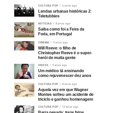
CULTURA POP
6 anos ago
Lendas urbanas históricas 2:
Teletubbies
NOTÍCIAS
8 anos ago
Saiba como foi a Feira da
Foda, em Portugal
CINEMA
9 anos ago
Will Reeve: o filho de
Christopher Reeve é o super-
herói de muita gente
VIDEOS
9 anos ago
Um médico tá ensinando
como rejuvenescer dez anos
CULTURA POP
8 anos ago
Aquela vez em que Wagner
Montes sofreu um acidente de
triciclo e ganhou homenagem
CULTURA POP
10 anos ago
Barra pesada: treze fatos