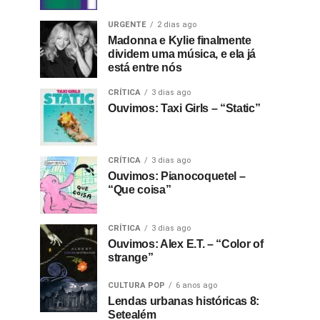
URGENTE
2 dias ago
Madonna e Kylie finalmente
dividem uma música, e ela já
está entre nós
CRÍTICA
3 dias ago
Ouvimos: Taxi Girls – “Static”
CRÍTICA
3 dias ago
Ouvimos: Pianocoquetel –
“Que coisa”
CRÍTICA
3 dias ago
Ouvimos: Alex E.T. – “Color of
strange”
CULTURA POP
6 anos ago
Lendas urbanas históricas 8:
Setealém