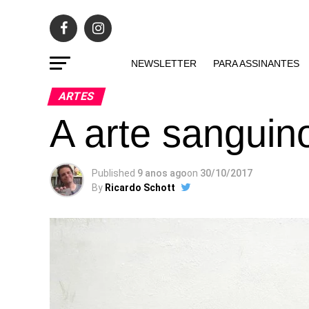
NEWSLETTER
PARA ASSINANTES
ARTES
A arte sanguin
Published
9 anos ago
on
30/10/2017
By
Ricardo Schott