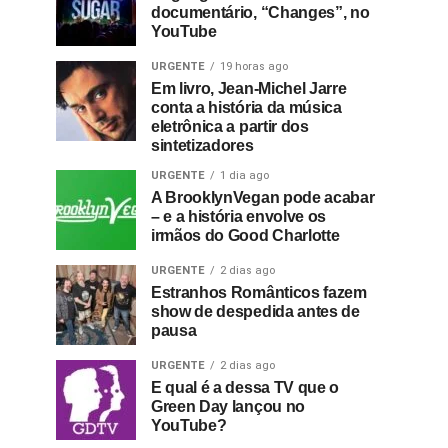
documentário, “Changes”, no
YouTube
URGENTE
19 horas ago
Em livro, Jean-Michel Jarre
conta a história da música
eletrônica a partir dos
sintetizadores
URGENTE
1 dia ago
A BrooklynVegan pode acabar
– e a história envolve os
irmãos do Good Charlotte
URGENTE
2 dias ago
Estranhos Românticos fazem
show de despedida antes de
pausa
URGENTE
2 dias ago
E qual é a dessa TV que o
Green Day lançou no
YouTube?