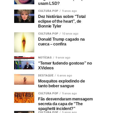
usam LSD?
CULTURA POP
9 anos ago
Dez histórias sobre “Total
eclipse of the heart”, de
Bonnie Tyler
CULTURA POP
10 anos ago
Donald Trump cagado na
cueca – confira
NOTÍCIAS
9 anos ago
“Temer fudendo gostoso” no
XVideos
DESTAQUE
6 anos ago
Mosquitos explodindo de
tanto beber sangue
CULTURA POP
9 anos ago
Fãs desvendaram mensagem
secreta da capa de “The
spaghetti incident?”
CULTURA POP
5 anos ago