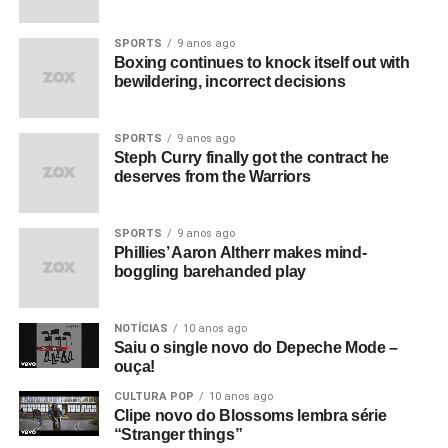
SPORTS
9 anos ago
Boxing continues to knock itself out with
bewildering, incorrect decisions
SPORTS
9 anos ago
Steph Curry finally got the contract he
deserves from the Warriors
SPORTS
9 anos ago
Phillies’ Aaron Altherr makes mind-
boggling barehanded play
NOTÍCIAS
10 anos ago
Saiu o single novo do Depeche Mode –
ouça!
CULTURA POP
10 anos ago
Clipe novo do Blossoms lembra série
“Stranger things”