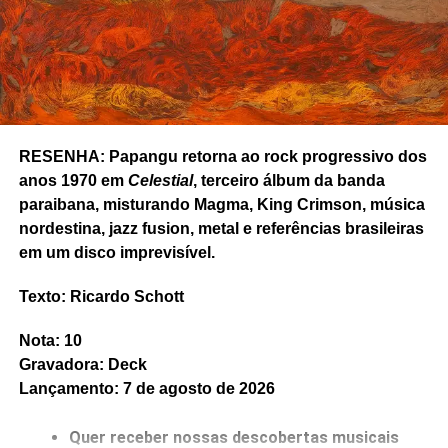
RESENHA: Papangu retorna ao rock progressivo dos
anos 1970 em
Celestial
, terceiro álbum da banda
paraibana, misturando Magma, King Crimson, música
nordestina, jazz fusion, metal e referências brasileiras
em um disco imprevisível.
Texto: Ricardo Schott
Nota: 10
Gravadora: Deck
Lançamento: 7 de agosto de 2026
RELATED TOPICS:
AL GREEN
ANDRA DAY
BIG MONEY
BO DIDDLEY
EDDIE COCHRAN
FEATURED
INTERSCOPE
JON BATISTE
RANDY NEWMAN
RAY CHARLES
RESENHA
Quer receber nossas descobertas musicais
RICARDO SCHOTT
VERVE