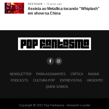
DESTAQUE
10 anos ago
Assista ao Metallica tocando “Whiplash”
em show na China
NEWSLETTER
PARA ASSINANTES
CRÍTICA
RADAR
PODCASTS
CULTURA POP
ENTREVISTAS
URGENTE!
QUEM SOMOS
Copyright © 2021 Pop Fantasma - Armando Louder