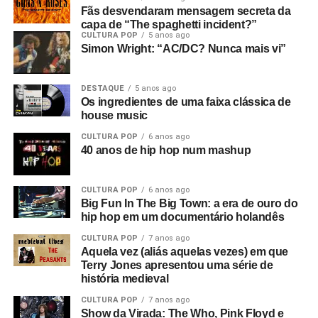
Fãs desvendaram mensagem secreta da
capa de “The spaghetti incident?”
CULTURA POP
5 anos ago
Simon Wright: “AC/DC? Nunca mais vi”
DESTAQUE
5 anos ago
Os ingredientes de uma faixa clássica de
house music
CULTURA POP
6 anos ago
40 anos de hip hop num mashup
CULTURA POP
6 anos ago
Big Fun In The Big Town: a era de ouro do
hip hop em um documentário holandês
CULTURA POP
7 anos ago
Aquela vez (aliás aquelas vezes) em que
Terry Jones apresentou uma série de
história medieval
CULTURA POP
7 anos ago
Show da Virada: The Who, Pink Floyd e