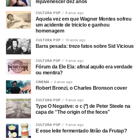
rejuvenescer dez anos
CULTURA POP
8 anos ago
Aquela vez em que Wagner Montes sofreu
um acidente de triciclo e ganhou
homenagem
CULTURA POP
10 anos ago
Barra pesada: treze fatos sobre Sid Vicious
CULTURA POP
9 anos ago
Fórum da Ele Ela: afinal aquilo era verdade
ou mentira?
CINEMA
6 anos ago
Robert Bronzi, o Charles Bronson cover
CULTURA POP
9 anos ago
Type O Negative: o c (*) de Peter Steele na
capa de “The origin of the feces”
CULTURA POP
9 anos ago
E esse leite fermentado litrão da Frutap?