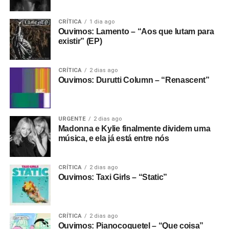
Gostou do texto? Seu apoio mantém o Pop
Fantasma funcionando todo dia.
Apoie aqui.
CRÍTICA
1 dia ago
Ouvimos: Lamento – “Aos que lutam para
E se ainda não assinou, dá tempo:
assine a
existir” (EP)
newsletter
e receba nossos posts direto no e-
mail.
CRÍTICA
2 dias ago
Ouvimos: Durutti Column – “Renascent”
URGENTE
2 dias ago
Madonna e Kylie finalmente dividem uma
música, e ela já está entre nós
CRÍTICA
2 dias ago
Ouvimos: Taxi Girls – “Static”
CRÍTICA
2 dias ago
Ouvimos: Pianocoquetel – “Que coisa”