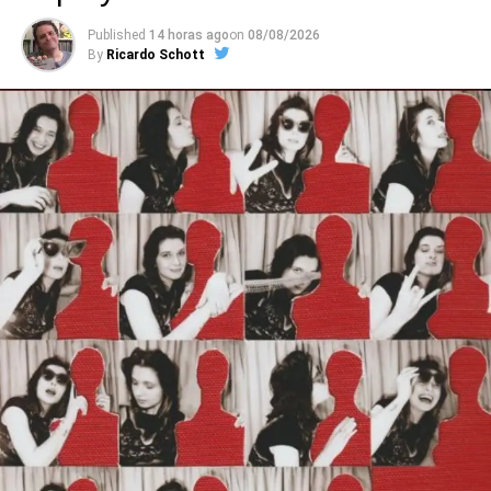
abrasivo estilo Hives, punk experimental na onda do
Published
14 horas ago
on
08/08/2026
Wire, hardcore típico, pós-hardcore, um pouco de
By
Ricardo Schott
psicodelia – tudo junto e misturado, com letras corrosivas
e de estranhamento.
O começo, com o introspectivo pós-punk
Prograde
(aberta com baixo tomando conta e demolindo) e com as
diferentes partes de
Other hells
, já demonstra isso. O
punk psicodélico, gelado e funkeado de
Madness
, que
parece um combo Gang Of Four + Black Sabbath (sério!)
representa todas essas variações. Já o jangle rock do
demo
Dark summer
põe o Ceremony próximo do rock
britânico oitentista, como se um espírito ligado à Rough
Trade tivesse baixado ali. E tem ainda o clima meio 60’s,
meio punk de
Deep down where I belong
, numa estranha
onda que pega de Hives a Stranglers.
Ouvimos
: Taxi Girls –
Static