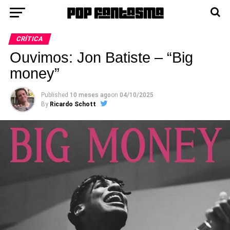
CRÍTICA
Ouvimos: Jon Batiste – “Big
money”
Published
10 meses ago
on
04/10/2025
By
Ricardo Schott