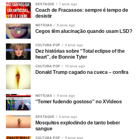
DESTAQUE
7 anos ago
Coach de Fracassos: sempre é tempo de
desistir
NOTÍCIAS
8 anos ago
Cegos têm alucinação quando usam LSD?
CULTURA POP
9 anos ago
Dez histórias sobre “Total eclipse of the
heart”, de Bonnie Tyler
CULTURA POP
10 anos ago
Donald Trump cagado na cueca – confira
NOTÍCIAS
9 anos ago
“Temer fudendo gostoso” no XVideos
DESTAQUE
6 anos ago
Mosquitos explodindo de tanto beber
sangue
CULTURA POP
9 anos ago