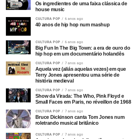
Os ingredientes de uma faixa clássica de
aurora, era um retorno ao passado. Ouvimos discursos de
house music
Adolf Hitler misturados com Anderton falando sobre
CULTURA POP
6 anos ago
campos de trabalho forçado em uma entrevista que ele
40 anos de hip hop num mashup
deu a Tony Wilson, curiosamente
(o criador da Factory
era apresentador de talk shows na TV)
. Ele dizia coisas
CULTURA POP
6 anos ago
como: “Eles serão obrigados a trabalhar como nunca
Big Fun In The Big Town: a era de ouro do
trabalharam antes”, e isso leva a uma montagem de
hip hop em um documentário holandês
anúncios e cenas de ruas do centro de Manchester. Este
CULTURA POP
7 anos ago
é o consumismo – o novo fascismo! Nesse ponto, era
Aquela vez (aliás aquelas vezes) em que
algo local, mas dava a sensação de que algo muito ruim
Terry Jones apresentou uma série de
história medieval
estava acontecendo e que se tornaria maior.
CULTURA POP
7 anos ago
Então você tem essa coisa de lei e ordem, esse fascismo
Show da Virada: The Who, Pink Floyd e
Small Faces em Paris, no réveillon de 1968
corporativo, e aí eu corto para a banda na sala de ensaio.
Parece ótimo, bem underground. Sabe, underground no
CULTURA POP
7 anos ago
sentido político, tipo a resistência francesa. Mas esse era
Bruce Dickinson canta Tom Jones num
roletrando musical britânico
um underground cultural. Eles eram a resistência contra
tudo isso lá fora.
CULTURA POP
7 anos ago