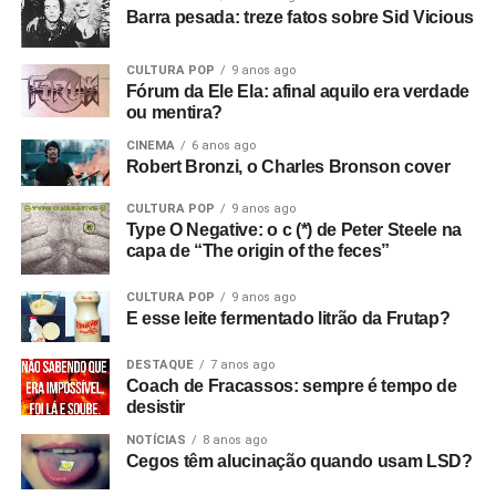
Barra pesada: treze fatos sobre Sid Vicious
cópias do primeiro EP da banda que sobraram. Eles
estavam sem dinheiro, então venderam tudo para o dono
CULTURA POP
9 anos ago
da loja de discos, e ele as colocou para tocar em Bowden
Fórum da Ele Ela: afinal aquilo era verdade
Vale. E era isso que eu queria desde o início, sabe? Eu
ou mentira?
queria filmar a banda. Então, aluguei alguns andaimes e
CINEMA
6 anos ago
equipamentos e fiz tudo.
Robert Bronzi, o Charles Bronson cover
Com que equipamento você filmou?
Bom, tudo custou
CULTURA POP
9 anos ago
Type O Negative: o c (*) de Peter Steele na
setenta e duas libras, o que eu achei um absurdo!
(risos)
capa de “The origin of the feces”
Filmei com uma câmera de cinema Hannimex baratinha,
a primeira câmera que tive. Usei um filme da Agfa que
CULTURA POP
9 anos ago
lançaram na época, que tinha uma faixa de som, mas
E esse leite fermentado litrão da Frutap?
vinha num cartucho silencioso e o som era adicionado
depois, no projetor. Então filmei sem som e gravei o áudio
DESTAQUE
7 anos ago
Coach de Fracassos: sempre é tempo de
num gravador de rolo. Era para sincronizar depois, mas
desistir
não funcionou! Filmei a vinte e quatro quadros por
NOTÍCIAS
8 anos ago
segundo, mas só funcionou a dezoito.
Cegos têm alucinação quando usam LSD?
Só descobri depois! Filmei tudo com uma câmera e só