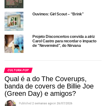
Ouvimos: Girl Scout – “Brink”
Projeto Disconcertos convida a atriz
Carol Castro para recordar o impacto
de “Nevermind”, do Nirvana
CULTURA POP
Qual é a do The Coverups,
banda de covers de Billie Joe
(Green Day) e amigos?
Published
2 semanas ago
on
26/07/2026
RELATED TOPICS:
30 ANOS
FEATURED
NIRVANA