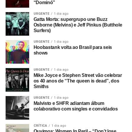
“Dominó”
Iron Maiden subiu ao palco para cantar
All the young
dudes
, clássico do Mott the Hoople escrito por David
URGENTE
1 dia ago
Gatta Morta: supergrupo une Buzz
Bowie, num encontro improvável que reuniu dois dos
Osborne (Melvins) e Jeff Pinkus (Butthole
nomes mais conhecidos do rock em um contexto bastante
Surfers)
informal.
URGENTE
1 dia ago
Houve uma outra novidade recente, que rolou durante o
Hoobastank volta ao Brasil para seis
shows
show da banda no Roxy, na Califórnia, dia 21, uma
segunda-feira. Antes de tocar
Drain you
, clássico do
Nirvana (do disco
Nevermind
, de 1991), Armstrong
URGENTE
1 dia ago
dedicou a música a Jennifer Finch, baixista do L7, que
Mike Joyce e Stephen Street vão celebrar
os 40 anos de “The queen is dead”, dos
morreu recentemente. Antes, Adrienne Armstrong, esposa
Smiths
do músico, havia doado US$ 5 mil para uma campanha
criada para ajudar a custear o tratamento de Finch.
URGENTE
1 dia ago
Malvisto e SHFR adiantam álbum
colaborativo com singles e convidados
CRÍTICA
1 dia ago
Não foi só isso que tornou o filme uma lenda: Whitehead
Ouvimos: Women In Peril – “Don’t lose