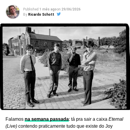
Published
1 mês ago
on
29/06/2026
By
Ricardo Schott
Ver essa foto no Instagram
Falamos
na semana passada
: tá pra sair a caixa
Eternal
(Live)
contendo praticamente tudo que existe do Joy