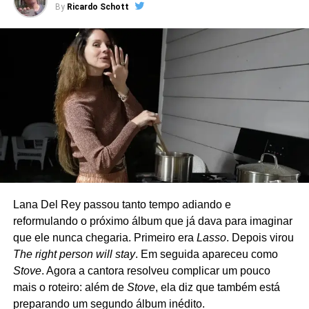
By
Ricardo Schott
Criado em 2018, o grupo reúne integrantes e
colaboradores do Green Day em apresentações
pequenas, normalmente em clubes da Califórnia. A
formação original contava com Billie Joe Armstrong (voz e
guitarra), Mike Dirnt (baixo e voz), Jason White (guitarra),
Bill Schneider (baixo) e Chris Dugan (bateria) – Mike e
Jason são os únicos que fazem parte também do Green
Day, sendo que Jason atua como músico de turnê. Nos
últimos anos, porém, Dirnt deixou de participar dos
shows, e o The Coverups passou a atuar como quarteto.
Lana Del Rey passou tanto tempo adiando e
O repertório é uma carta de amor ao rock e ao punk.
reformulando o próximo álbum que já dava para imaginar
Clássicos de Ramones, David Bowie, The Clash, Cheap
que ele nunca chegaria. Primeiro era
Lasso
. Depois virou
Trick, Joan Jett, Tom Petty, Misfits, Nirvana, Rolling
The right person will stay
. Em seguida apareceu como
Stones e até Strokes costumam aparecer nas
Stove
. Agora a cantora resolveu complicar um pouco
apresentações, que muitas vezes são anunciadas poucas
mais o roteiro: além de
Stove
, ela diz que também está
horas antes de acontecer. Diferentemente de outros
preparando um segundo álbum inédito.