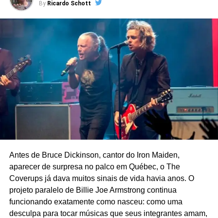
By
Ricardo Schott
O GUARDA-COSTAS
PEARL JAM
WHITNEY HOUSTON
UP NEXT
Aquela vez em que bati um papo com Sidney
Magal
DON'T MISS
4 discos: Jeff Beck
Marcos Lauro
Radialista, jornalista, produtor, locutor. Ou seja: comunico! E
sou criador da agência de marketing digital Orfeu Digital
Antes de Bruce Dickinson, cantor do Iron Maiden,
aparecer de surpresa no palco em Québec, o The
Coverups já dava muitos sinais de vida havia anos. O
projeto paralelo de Billie Joe Armstrong continua
funcionando exatamente como nasceu: como uma
desculpa para tocar músicas que seus integrantes amam,