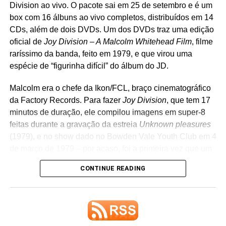
Division ao vivo. O pacote sai em 25 de setembro e é um
box com 16 álbuns ao vivo completos, distribuídos em 14
CDs, além de dois DVDs. Um dos DVDs traz uma edição
oficial de
Joy Division – A Malcolm Whitehead Film
, filme
raríssimo da banda, feito em 1979, e que virou uma
espécie de “figurinha difícil” do álbum do JD.
Malcolm era o chefe da Ikon/FCL, braço cinematográfico
da Factory Records. Para fazer
Joy Division
, que tem 17
minutos de duração, ele compilou imagens em super-8
Um post compartilhado por LANA DEL REY (@honeymoon)
feitas durante a gravação da estreia
Unknown pleasures
(1979), e no show dado no Bowden Vale Youth Club em 4
de março de 1979 – por acaso, foi a primeira vez que um
Ela também afirmou que ambos já têm capas prontas e
show do grupo foi filmado. Há também uma entrevista
descreveu os projetos como algumas das obras de que
CONTINUE READING
com a banda.
mais se orgulha. O álbum principal,
Stove
, continua
reunindo os singles
Henry, come on
,
Bluebird
e
White
Se você fizer uma busca no YouTube, acha apenas
feather hawk tail deer hunter
, além de outras músicas que
trechos desse material, em péssima qualidade de som e
ela vem mostrando ao vivo nos últimos meses. Tudo
imagem – alguns trechos estão com outra trilha