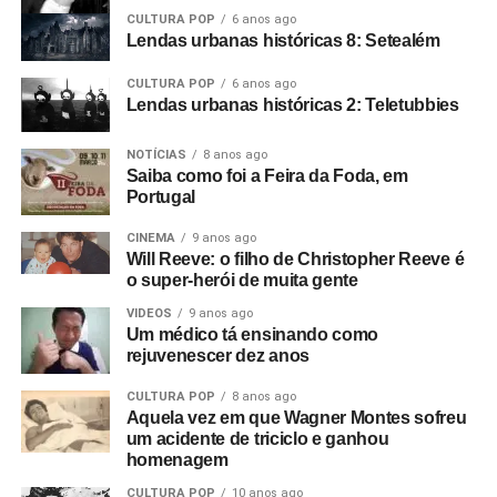
empresariando uma banda chamada The Panik. Eu
CULTURA POP
6 anos ago
estava começando como cineasta na época, autodidata,
Lendas urbanas históricas 8: Setealém
filmando em 8mm.
CULTURA POP
6 anos ago
E começamos um filme que não deu em nada. O show do
Lendas urbanas históricas 2: Teletubbies
The Panik na última noite do Electric Circus. Estava muito
NOTÍCIAS
8 anos ago
escuro e a filmagem ficou péssima. Acabou ficando de
Saiba como foi a Feira da Foda, em
lado. Aí o Rob me ligou e disse: “Estou empresariando
Portugal
uma banda nova chamada Warsaw e me perguntou se eu
queria ir vê-los no The Factory”.
CINEMA
9 anos ago
Will Reeve: o filho de Christopher Reeve é
Foto: Reprodução Internet
o super-herói de muita gente
Fui vê-los no antigo Russell Club e eles foram
absolutamente incríveis; me arrepiaram. Quis fazer algo
VIDEOS
9 anos ago
Um médico tá ensinando como
com eles naquele instante. Fui falar com o dono da loja
rejuvenescer dez anos
de discos local e contei a ele sobre o clube Bowden Vale
em Altrincham, onde eu tinha visto inúmeras bandas em
CULTURA POP
8 anos ago
Aquela vez em que Wagner Montes sofreu
1963-64, e disse que ele deveria voltar a promover
um acidente de triciclo e ganhou
shows.
homenagem
Mais tarde, apresentei-o ao Rob, que tinha um monte de
CULTURA POP
10 anos ago