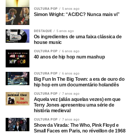
CULTURA POP
5 anos ago
Simon Wright: “AC/DC? Nunca mais vi”
DESTAQUE
5 anos ago
Os ingredientes de uma faixa clássica de
house music
CULTURA POP
6 anos ago
40 anos de hip hop num mashup
CULTURA POP
6 anos ago
Big Fun In The Big Town: a era de ouro do
hip hop em um documentário holandês
CULTURA POP
7 anos ago
Aquela vez (aliás aquelas vezes) em que
Terry Jones apresentou uma série de
história medieval
CULTURA POP
7 anos ago
Show da Virada: The Who, Pink Floyd e
Small Faces em Paris, no réveillon de 1968