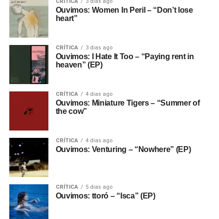
CRÍTICA
3 dias ago
Ouvimos: Women In Peril – “Don’t lose
heart”
CRÍTICA
3 dias ago
Ouvimos: I Hate It Too – “Paying rent in
heaven” (EP)
CRÍTICA
4 dias ago
Ouvimos: Miniature Tigers – “Summer of
the cow”
CRÍTICA
4 dias ago
Ouvimos: Venturing – “Nowhere” (EP)
CRÍTICA
5 dias ago
Ouvimos: ttoró – “Isca” (EP)