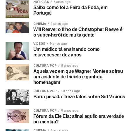
NOTÍCIAS
8 anos ago
Saiba como foi a Feira da Foda, em
Portugal
CINEMA
9 anos ago
Will Reeve: o filho de Christopher Reeve é
o super-herói de muita gente
VIDEOS
9 anos ago
Um médico tá ensinando como
rejuvenescer dez anos
CULTURA POP
8 anos ago
Aquela vez em que Wagner Montes sofreu
um acidente de triciclo e ganhou
homenagem
CULTURA POP
10 anos ago
Barra pesada: treze fatos sobre Sid Vicious
CULTURA POP
9 anos ago
Fórum da Ele Ela: afinal aquilo era verdade
ou mentira?
CINEMA
6 anos ago