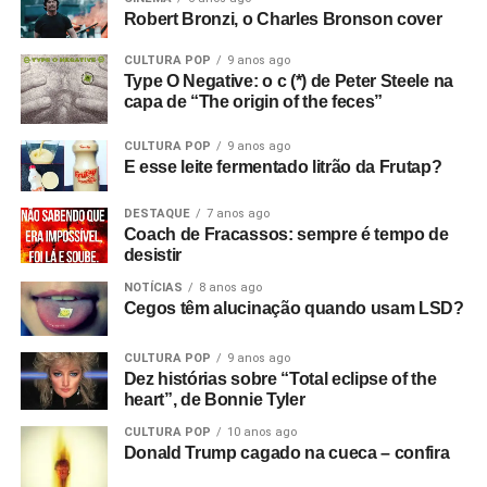
Robert Bronzi, o Charles Bronson cover
CULTURA POP
9 anos ago
Type O Negative: o c (*) de Peter Steele na
capa de “The origin of the feces”
CULTURA POP
9 anos ago
E esse leite fermentado litrão da Frutap?
DESTAQUE
7 anos ago
Coach de Fracassos: sempre é tempo de
desistir
NOTÍCIAS
8 anos ago
Cegos têm alucinação quando usam LSD?
CULTURA POP
9 anos ago
Dez histórias sobre “Total eclipse of the
heart”, de Bonnie Tyler
CULTURA POP
10 anos ago
Donald Trump cagado na cueca – confira