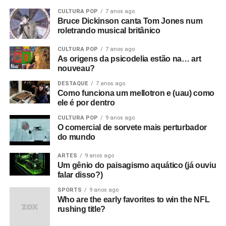
CULTURA POP
7 anos ago
Bruce Dickinson canta Tom Jones num
roletrando musical britânico
CULTURA POP
7 anos ago
As origens da psicodelia estão na… art
nouveau?
DESTAQUE
7 anos ago
Como funciona um mellotron e (uau) como
ele é por dentro
CULTURA POP
9 anos ago
O comercial de sorvete mais perturbador
do mundo
ARTES
9 anos ago
Um gênio do paisagismo aquático (já ouviu
falar disso?)
SPORTS
9 anos ago
Who are the early favorites to win the NFL
rushing title?