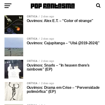
CRÍTICA
2 dias ago
Ouvimos: Alex E.T. – “Color of strange”
CRÍTICA
2 dias ago
Ouvimos: Cajupitanga – “Ubá (2019-2024)”
CRÍTICA
2 dias ago
Ouvimos: Snarls – “In heaven there’s
rainbows” (EP)
CRÍTICA
2 dias ago
Ouvimos: Drama em Crise – “Perversidade
polimórfica” (EP)