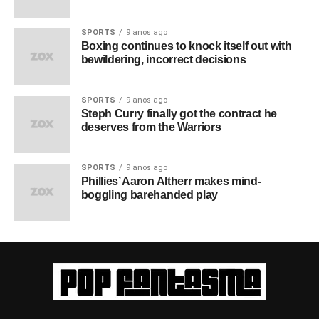
SPORTS
9 anos ago
Boxing continues to knock itself out with
bewildering, incorrect decisions
SPORTS
9 anos ago
Steph Curry finally got the contract he
deserves from the Warriors
SPORTS
9 anos ago
Phillies’ Aaron Altherr makes mind-
boggling barehanded play