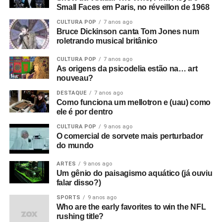
Small Faces em Paris, no réveillon de 1968
CULTURA POP
7 anos ago
Bruce Dickinson canta Tom Jones num
roletrando musical britânico
CULTURA POP
7 anos ago
As origens da psicodelia estão na… art
nouveau?
DESTAQUE
7 anos ago
Como funciona um mellotron e (uau) como
ele é por dentro
CULTURA POP
9 anos ago
O comercial de sorvete mais perturbador
do mundo
ARTES
9 anos ago
Um gênio do paisagismo aquático (já ouviu
falar disso?)
SPORTS
9 anos ago
Who are the early favorites to win the NFL
rushing title?