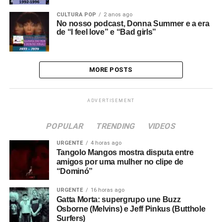
CULTURA POP
2 anos ago
No nosso podcast, Donna Summer e a era
de “I feel love” e “Bad girls”
MORE POSTS
ADVERTISEMENT
POPULAR
TRENDING
VIDEOS
URGENTE
4 horas ago
Tangolo Mangos mostra disputa entre
amigos por uma mulher no clipe de
“Dominó”
URGENTE
16 horas ago
Gatta Morta: supergrupo une Buzz
Osborne (Melvins) e Jeff Pinkus (Butthole
Surfers)