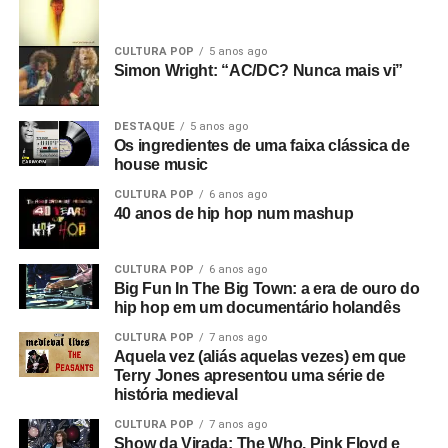
CULTURA POP
5 anos ago
Simon Wright: “AC/DC? Nunca mais vi”
DESTAQUE
5 anos ago
Os ingredientes de uma faixa clássica de
house music
CULTURA POP
6 anos ago
40 anos de hip hop num mashup
CULTURA POP
6 anos ago
Big Fun In The Big Town: a era de ouro do
hip hop em um documentário holandês
CULTURA POP
7 anos ago
Aquela vez (aliás aquelas vezes) em que
Terry Jones apresentou uma série de
história medieval
CULTURA POP
7 anos ago
Show da Virada: The Who, Pink Floyd e