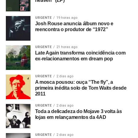
heaven” (EP)
URGENTE
19 horas ago
Josh Rouse anuncia álbum novo e
reencontra o produtor de “1972”
URGENTE
21 horas ago
Late Again transforma coincidência com
ex-relacionamentos em dream pop
URGENTE
2 dias ago
A mosca pousou: ouça “The fly”, a
primeira inédita solo de Tom Waits desde
2011
URGENTE
2 dias ago
Toda a delicadeza do Mojave 3 volta às
lojas em relançamentos da 4AD
URGENTE
2 dias ago