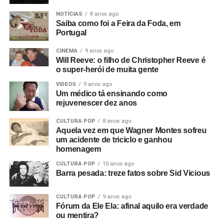
NOTÍCIAS
8 anos ago
Saiba como foi a Feira da Foda, em
Portugal
CINEMA
9 anos ago
Will Reeve: o filho de Christopher Reeve é
o super-herói de muita gente
VIDEOS
9 anos ago
Um médico tá ensinando como
rejuvenescer dez anos
CULTURA POP
8 anos ago
Aquela vez em que Wagner Montes sofreu
um acidente de triciclo e ganhou
homenagem
CULTURA POP
10 anos ago
Barra pesada: treze fatos sobre Sid Vicious
CULTURA POP
9 anos ago
Fórum da Ele Ela: afinal aquilo era verdade
ou mentira?