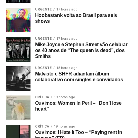
URGENTE
17 horas ago
Hoobastank volta ao Brasil para seis
shows
URGENTE
17 horas ago
Mike Joyce e Stephen Street vão celebrar
os 40 anos de “The queen is dead”, dos
Smiths
URGENTE
18 horas ago
Malvisto e SHFR adiantam álbum
colaborativo com singles e convidados
CRÍTICA
19 horas ago
Ouvimos: Women In Peril – “Don’t lose
heart”
CRÍTICA
19 horas ago
Ouvimos: I Hate It Too – “Paying rent in