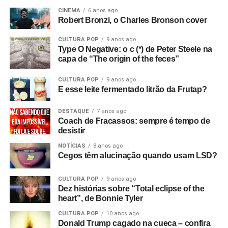
CINEMA
6 anos ago
Robert Bronzi, o Charles Bronson cover
CULTURA POP
9 anos ago
Type O Negative: o c (*) de Peter Steele na
capa de “The origin of the feces”
CULTURA POP
9 anos ago
E esse leite fermentado litrão da Frutap?
DESTAQUE
7 anos ago
Coach de Fracassos: sempre é tempo de
desistir
NOTÍCIAS
8 anos ago
Cegos têm alucinação quando usam LSD?
CULTURA POP
9 anos ago
Dez histórias sobre “Total eclipse of the
heart”, de Bonnie Tyler
CULTURA POP
10 anos ago
Donald Trump cagado na cueca – confira