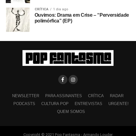
CRÍTICA
1 dia ago
Ouvimos: Drama em Crise – “Perversidade
polimórfica” (EP)
NEWSLETTER
PARA ASSINANTES
CRÍTICA
RADAR
PODCASTS
CULTURA POP
ENTREVISTAS
URGENTE!
QUEM SOMOS
Copyright © 2021 Pop Fantasma - Armando Louder