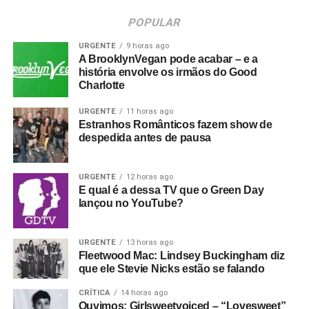
POPULAR
URGENTE
9 horas ago
A BrooklynVegan pode acabar – e a
história envolve os irmãos do Good
Charlotte
URGENTE
11 horas ago
Estranhos Românticos fazem show de
despedida antes de pausa
URGENTE
12 horas ago
E qual é a dessa TV que o Green Day
lançou no YouTube?
URGENTE
13 horas ago
Fleetwood Mac: Lindsey Buckingham diz
que ele Stevie Nicks estão se falando
CRÍTICA
14 horas ago
Ouvimos: Girlsweetvoiced – “Lovesweet”