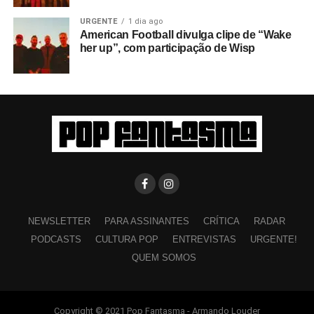
URGENTE
1 dia ago
American Football divulga clipe de “Wake
her up”, com participação de Wisp
NEWSLETTER
PARA ASSINANTES
CRÍTICA
RADAR
PODCASTS
CULTURA POP
ENTREVISTAS
URGENTE!
QUEM SOMOS
Copyright © 2021 Pop Fantasma - Armando Louder