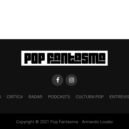
S
CRÍTICA
RADAR
PODCASTS
CULTURA POP
ENTREVI
Copyright © 2021 Pop Fantasma - Armando Louder