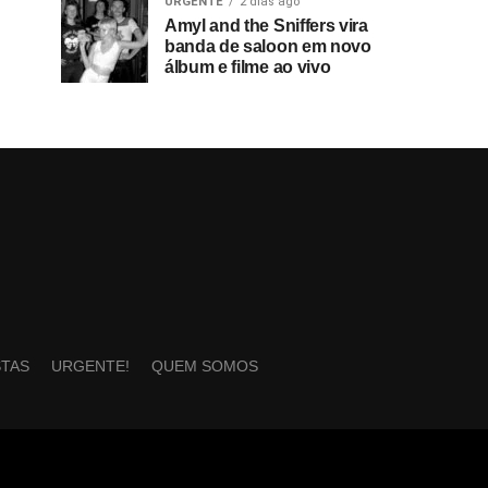
URGENTE
2 dias ago
Amyl and the Sniffers vira
banda de saloon em novo
álbum e filme ao vivo
STAS
URGENTE!
QUEM SOMOS