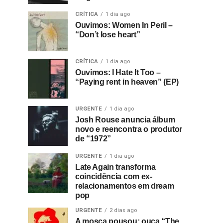
CRÍTICA
1 dia ago
Ouvimos: Women In Peril –
“Don’t lose heart”
CRÍTICA
1 dia ago
Ouvimos: I Hate It Too –
“Paying rent in heaven” (EP)
URGENTE
1 dia ago
Josh Rouse anuncia álbum
novo e reencontra o produtor
de “1972”
URGENTE
1 dia ago
Late Again transforma
coincidência com ex-
relacionamentos em dream
pop
URGENTE
2 dias ago
A mosca pousou: ouça “The