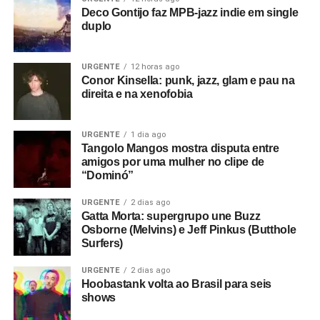
Deco Gontijo faz MPB-jazz indie em single
duplo
URGENTE
12 horas ago
Conor Kinsella: punk, jazz, glam e pau na
direita e na xenofobia
URGENTE
1 dia ago
Tangolo Mangos mostra disputa entre
amigos por uma mulher no clipe de
“Dominó”
URGENTE
2 dias ago
Gatta Morta: supergrupo une Buzz
Osborne (Melvins) e Jeff Pinkus (Butthole
Surfers)
URGENTE
2 dias ago
Hoobastank volta ao Brasil para seis
shows