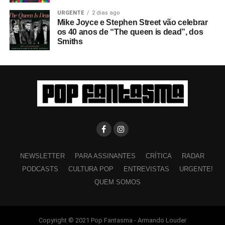
URGENTE
2 dias ago
Mike Joyce e Stephen Street vão celebrar
os 40 anos de “The queen is dead”, dos
Smiths
NEWSLETTER
PARA ASSINANTES
CRÍTICA
RADAR
PODCASTS
CULTURA POP
ENTREVISTAS
URGENTE!
QUEM SOMOS
Copyright © 2021 Pop Fantasma - Armando Louder