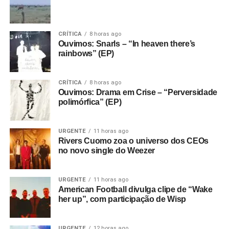
CRÍTICA
8 horas ago
Ouvimos: Snarls – “In heaven there’s
rainbows” (EP)
CRÍTICA
8 horas ago
Ouvimos: Drama em Crise – “Perversidade
polimórfica” (EP)
URGENTE
11 horas ago
Rivers Cuomo zoa o universo dos CEOs
no novo single do Weezer
URGENTE
11 horas ago
American Football divulga clipe de “Wake
her up”, com participação de Wisp
URGENTE
12 horas ago