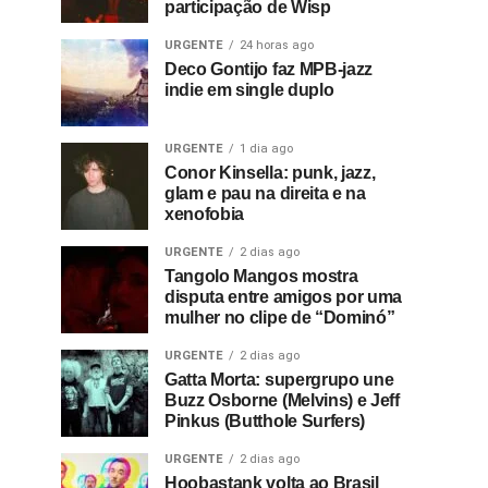
participação de Wisp
URGENTE
24 horas ago
Deco Gontijo faz MPB-jazz
indie em single duplo
URGENTE
1 dia ago
Conor Kinsella: punk, jazz,
glam e pau na direita e na
xenofobia
URGENTE
2 dias ago
Tangolo Mangos mostra
disputa entre amigos por uma
mulher no clipe de “Dominó”
URGENTE
2 dias ago
Gatta Morta: supergrupo une
Buzz Osborne (Melvins) e Jeff
Pinkus (Butthole Surfers)
URGENTE
2 dias ago
Hoobastank volta ao Brasil