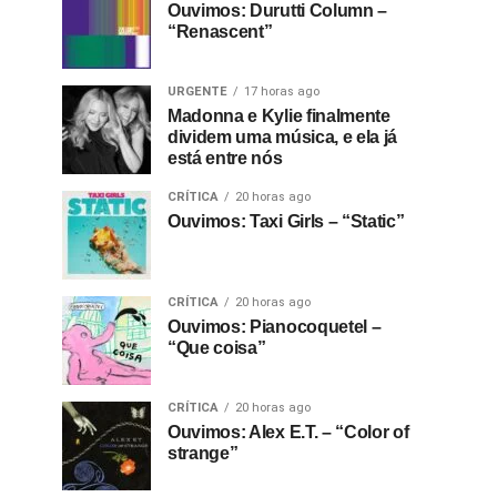
Ouvimos: Durutti Column –
“Renascent”
URGENTE
17 horas ago
Madonna e Kylie finalmente
dividem uma música, e ela já
está entre nós
CRÍTICA
20 horas ago
Ouvimos: Taxi Girls – “Static”
CRÍTICA
20 horas ago
Ouvimos: Pianocoquetel –
“Que coisa”
CRÍTICA
20 horas ago
Ouvimos: Alex E.T. – “Color of
strange”