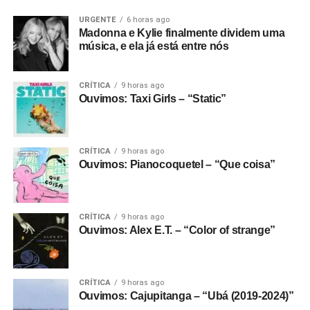
URGENTE
6 horas ago
Madonna e Kylie finalmente dividem uma
música, e ela já está entre nós
CRÍTICA
9 horas ago
Ouvimos: Taxi Girls – “Static”
CRÍTICA
9 horas ago
Ouvimos: Pianocoquetel – “Que coisa”
CRÍTICA
9 horas ago
Ouvimos: Alex E.T. – “Color of strange”
CRÍTICA
9 horas ago
Ouvimos: Cajupitanga – “Ubá (2019-2024)”