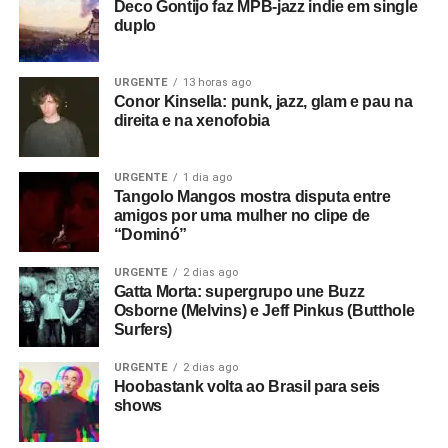
Deco Gontijo faz MPB-jazz indie em single
duplo
URGENTE
13 horas ago
Conor Kinsella: punk, jazz, glam e pau na
direita e na xenofobia
URGENTE
1 dia ago
Tangolo Mangos mostra disputa entre
amigos por uma mulher no clipe de
“Dominó”
URGENTE
2 dias ago
Gatta Morta: supergrupo une Buzz
Osborne (Melvins) e Jeff Pinkus (Butthole
Surfers)
URGENTE
2 dias ago
Hoobastank volta ao Brasil para seis
shows