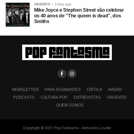
URGENTE
2 dias ago
Mike Joyce e Stephen Street vão celebrar
os 40 anos de “The queen is dead”, dos
Smiths
NEWSLETTER
PARA ASSINANTES
CRÍTICA
RADAR
PODCASTS
CULTURA POP
ENTREVISTAS
URGENTE!
QUEM SOMOS
Copyright © 2021 Pop Fantasma - Armando Louder