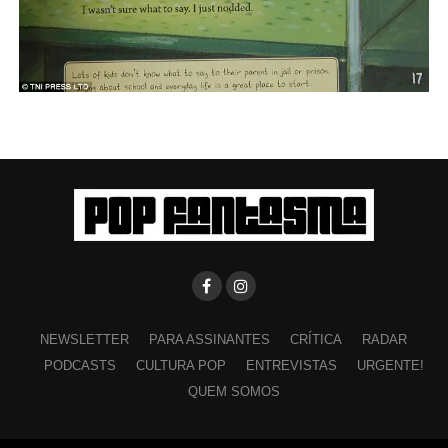
NEWSLETTER
PARA ASSINANTES
CRÍTICA
RADAR
PODCASTS
CULTURA POP
ENTREVISTAS
URGENTE!
QUEM SOMOS