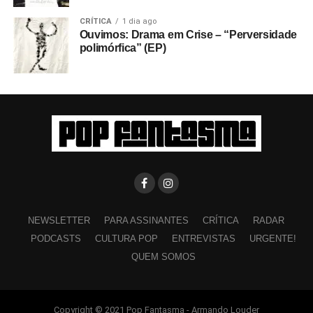
CRÍTICA
1 dia ago
Ouvimos: Drama em Crise – “Perversidade
polimórfica” (EP)
NEWSLETTER
PARA ASSINANTES
CRÍTICA
RADAR
PODCASTS
CULTURA POP
ENTREVISTAS
URGENTE!
QUEM SOMOS
Copyright © 2021 Pop Fantasma - Armando Louder