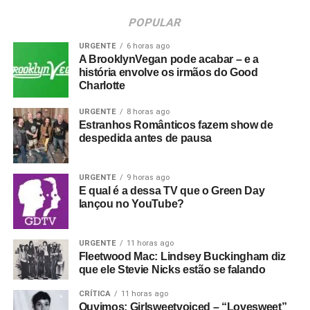
POPULAR
URGENTE
6 horas ago
A BrooklynVegan pode acabar – e a
história envolve os irmãos do Good
Charlotte
URGENTE
8 horas ago
Estranhos Românticos fazem show de
despedida antes de pausa
URGENTE
9 horas ago
E qual é a dessa TV que o Green Day
lançou no YouTube?
URGENTE
11 horas ago
Fleetwood Mac: Lindsey Buckingham diz
que ele Stevie Nicks estão se falando
CRÍTICA
11 horas ago
Ouvimos: Girlsweetvoiced – “Lovesweet”