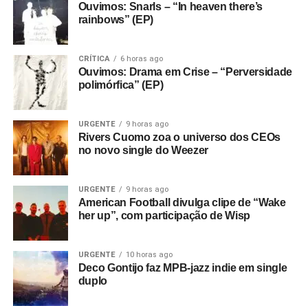
Ouvimos: Snarls – “In heaven there’s
rainbows” (EP)
CRÍTICA
6 horas ago
Ouvimos: Drama em Crise – “Perversidade
polimórfica” (EP)
URGENTE
9 horas ago
Rivers Cuomo zoa o universo dos CEOs
no novo single do Weezer
URGENTE
9 horas ago
American Football divulga clipe de “Wake
her up”, com participação de Wisp
URGENTE
10 horas ago
Deco Gontijo faz MPB-jazz indie em single
duplo