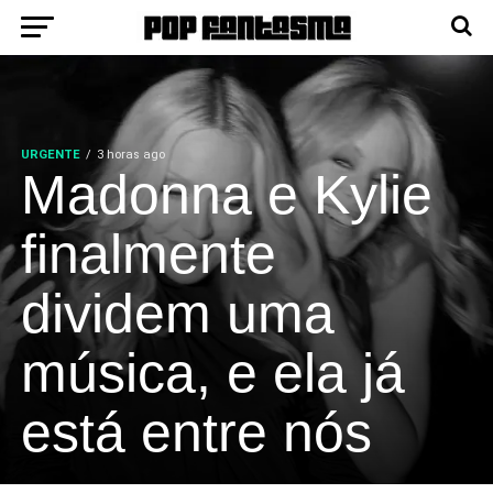
URGENTE
3 horas ago
Madonna e Kylie
finalmente
dividem uma
música, e ela já
está entre nós