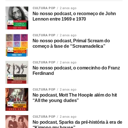
CULTURA POP
2 anos ago
No nosso podcast, o recomeço de John
Lennon entre 1969 e 1970
CULTURA POP
2 anos ago
No nosso podcast, Primal Scream do
começo à fase de “Screamadelica”
CULTURA POP
2 anos ago
No nosso podcast, o comecinho do Franz
Ferdinand
CULTURA POP
2 anos ago
No podcast, Mott The Hoople além do hit
“All the young dudes”
CULTURA POP
2 anos ago
No podcast, Sparks da pré-história à era de
“Kimono my house”