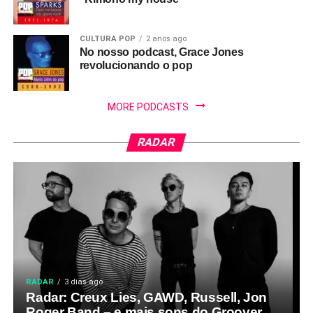
CULTURA POP
2 anos ago
No nosso podcast, Grace Jones
revolucionando o pop
MORE PODCASTS
RADAR
RADAR
3 dias ago
Radar: Creux Lies, GAWD, Russell, Jon
Roger Band – e mais sons do Groover