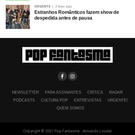
URGENTE
2 dias ago
Estranhos Românticos fazem show de
despedida antes de pausa
NEWSLETTER
PARA ASSINANTES
CRÍTICA
RADAR
PODCASTS
CULTURA POP
ENTREVISTAS
URGENTE!
QUEM SOMOS
Copyright © 2021 Pop Fantasma - Armando Louder