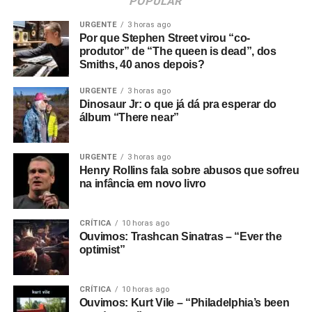
POPULAR
URGENTE
3 horas ago
Por que Stephen Street virou “co-
produtor” de “The queen is dead”, dos
Smiths, 40 anos depois?
URGENTE
3 horas ago
Dinosaur Jr: o que já dá pra esperar do
álbum “There near”
URGENTE
3 horas ago
Henry Rollins fala sobre abusos que sofreu
na infância em novo livro
CRÍTICA
10 horas ago
Ouvimos: Trashcan Sinatras – “Ever the
optimist”
CRÍTICA
10 horas ago
Ouvimos: Kurt Vile – “Philadelphia’s been