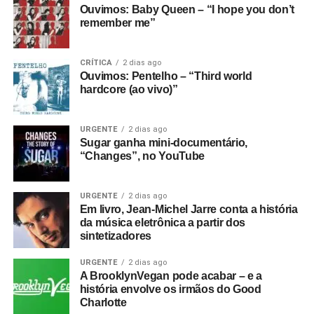
Ouvimos: Baby Queen – “I hope you don’t
remember me”
CRÍTICA
2 dias ago
Ouvimos: Pentelho – “Third world
hardcore (ao vivo)”
URGENTE
2 dias ago
Sugar ganha mini-documentário,
“Changes”, no YouTube
URGENTE
2 dias ago
Em livro, Jean-Michel Jarre conta a história
da música eletrônica a partir dos
sintetizadores
URGENTE
2 dias ago
A BrooklynVegan pode acabar – e a
história envolve os irmãos do Good
Charlotte