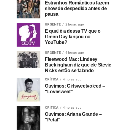
Estranhos Românticos fazem
show de despedida antes de
pausa
URGENTE
2 horas ago
E qual é a dessa TV que o
Green Day lançou no
YouTube?
URGENTE
4 horas ago
Fleetwood Mac: Lindsey
Buckingham diz que ele Stevie
Nicks estão se falando
CRÍTICA
4 horas ago
Ouvimos: Girlsweetvoiced –
“Lovesweet”
CRÍTICA
4 horas ago
Ouvimos: Ariana Grande –
“Petal”