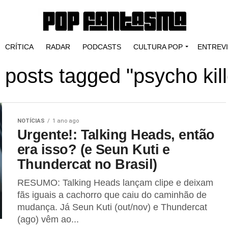
CRÍTICA
RADAR
PODCASTS
CULTURA POP
ENTREV
l posts tagged "psycho kill
NOTÍCIAS
1 ano ago
Urgente!: Talking Heads, então
era isso? (e Seun Kuti e
Thundercat no Brasil)
RESUMO: Talking Heads lançam clipe e deixam
fãs iguais a cachorro que caiu do caminhão de
mudança. Já Seun Kuti (out/nov) e Thundercat
(ago) vêm ao...