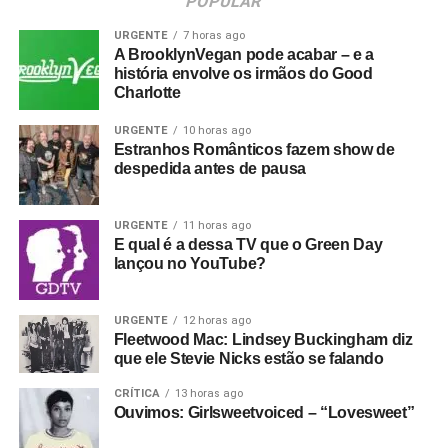
POPULAR
URGENTE
7 horas ago
A BrooklynVegan pode acabar – e a
história envolve os irmãos do Good
Charlotte
URGENTE
10 horas ago
Estranhos Românticos fazem show de
despedida antes de pausa
URGENTE
11 horas ago
E qual é a dessa TV que o Green Day
lançou no YouTube?
URGENTE
12 horas ago
Fleetwood Mac: Lindsey Buckingham diz
que ele Stevie Nicks estão se falando
CRÍTICA
13 horas ago
Ouvimos: Girlsweetvoiced – “Lovesweet”