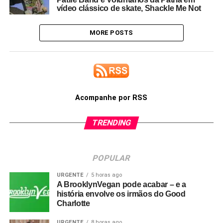
vídeo clássico de skate, Shackle Me Not
MORE POSTS
Acompanhe por RSS
TRENDING
POPULAR
URGENTE
5 horas ago
A BrooklynVegan pode acabar – e a
história envolve os irmãos do Good
Charlotte
URGENTE
8 horas ago