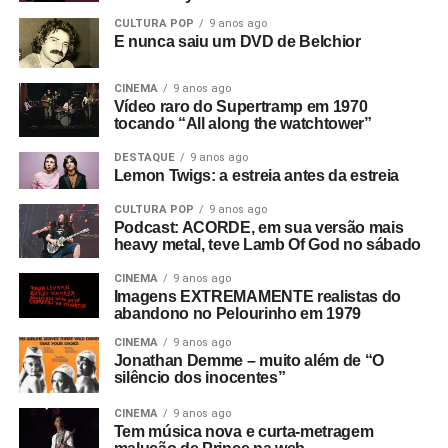
CULTURA POP
9 anos ago
E nunca saiu um DVD de Belchior
CINEMA
9 anos ago
Vídeo raro do Supertramp em 1970
tocando “All along the watchtower”
DESTAQUE
9 anos ago
Lemon Twigs: a estreia antes da estreia
CULTURA POP
9 anos ago
Podcast: ACORDE, em sua versão mais
heavy metal, teve Lamb Of God no sábado
CINEMA
9 anos ago
Imagens EXTREMAMENTE realistas do
abandono no Pelourinho em 1979
CINEMA
9 anos ago
Jonathan Demme – muito além de “O
silêncio dos inocentes”
CINEMA
9 anos ago
Tem música nova e curta-metragem