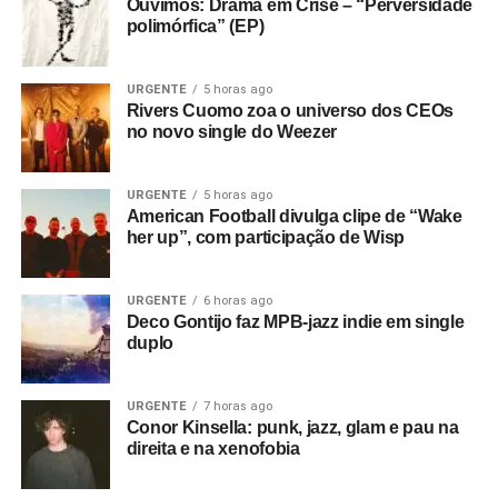
Ouvimos: Drama em Crise – “Perversidade
polimórfica” (EP)
URGENTE
5 horas ago
Rivers Cuomo zoa o universo dos CEOs
no novo single do Weezer
URGENTE
5 horas ago
American Football divulga clipe de “Wake
her up”, com participação de Wisp
URGENTE
6 horas ago
Deco Gontijo faz MPB-jazz indie em single
duplo
URGENTE
7 horas ago
Conor Kinsella: punk, jazz, glam e pau na
direita e na xenofobia