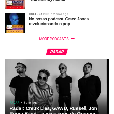
CULTURA POP
2 anos ago
No nosso podcast, Grace Jones
revolucionando o pop
MORE PODCASTS
RADAR
RADAR
3 dias ago
Radar: Creux Lies, GAWD, Russell, Jon
Roger Band – e mais sons do Groover