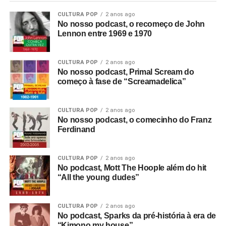
CULTURA POP
2 anos ago
No nosso podcast, o recomeço de John
Lennon entre 1969 e 1970
CULTURA POP
2 anos ago
No nosso podcast, Primal Scream do
começo à fase de “Screamadelica”
CULTURA POP
2 anos ago
No nosso podcast, o comecinho do Franz
Ferdinand
CULTURA POP
2 anos ago
No podcast, Mott The Hoople além do hit
“All the young dudes”
CULTURA POP
2 anos ago
No podcast, Sparks da pré-história à era de
“Kimono my house”