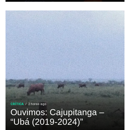
CRÍTICA
2 horas ago
Ouvimos: Cajupitanga –
“Ubá (2019-2024)”