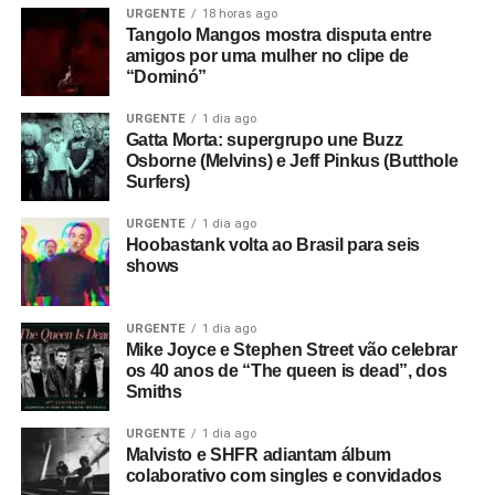
URGENTE
18 horas ago
Tangolo Mangos mostra disputa entre
amigos por uma mulher no clipe de
“Dominó”
URGENTE
1 dia ago
Gatta Morta: supergrupo une Buzz
Osborne (Melvins) e Jeff Pinkus (Butthole
Surfers)
URGENTE
1 dia ago
Hoobastank volta ao Brasil para seis
shows
URGENTE
1 dia ago
Mike Joyce e Stephen Street vão celebrar
os 40 anos de “The queen is dead”, dos
Smiths
URGENTE
1 dia ago
Malvisto e SHFR adiantam álbum
colaborativo com singles e convidados