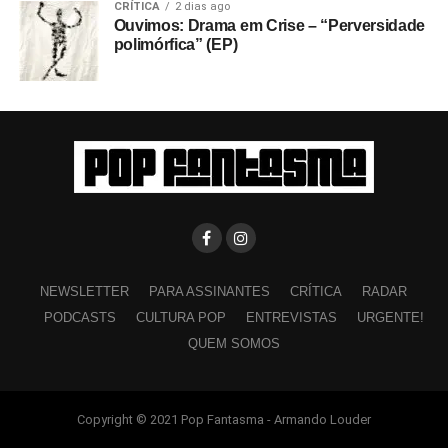
CRÍTICA
2 dias ago
Ouvimos: Drama em Crise – “Perversidade
polimórfica” (EP)
NEWSLETTER
PARA ASSINANTES
CRÍTICA
RADAR
PODCASTS
CULTURA POP
ENTREVISTAS
URGENTE!
QUEM SOMOS
Copyright © 2021 Pop Fantasma - Armando Louder