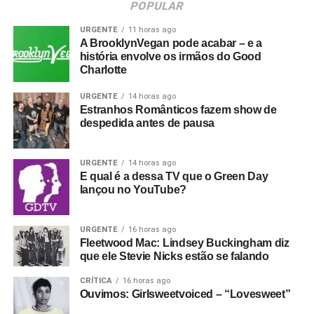
POPULAR
URGENTE
11 horas ago
A BrooklynVegan pode acabar – e a
história envolve os irmãos do Good
Charlotte
URGENTE
14 horas ago
Estranhos Românticos fazem show de
despedida antes de pausa
URGENTE
14 horas ago
E qual é a dessa TV que o Green Day
lançou no YouTube?
URGENTE
16 horas ago
Fleetwood Mac: Lindsey Buckingham diz
que ele Stevie Nicks estão se falando
CRÍTICA
16 horas ago
Ouvimos: Girlsweetvoiced – “Lovesweet”