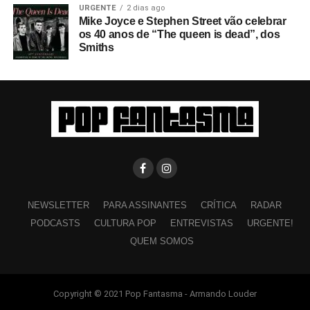
URGENTE
2 dias ago
Mike Joyce e Stephen Street vão celebrar
os 40 anos de “The queen is dead”, dos
Smiths
NEWSLETTER
PARA ASSINANTES
CRÍTICA
RADAR
PODCASTS
CULTURA POP
ENTREVISTAS
URGENTE!
QUEM SOMOS
Copyright © 2021 Pop Fantasma - Armando Louder