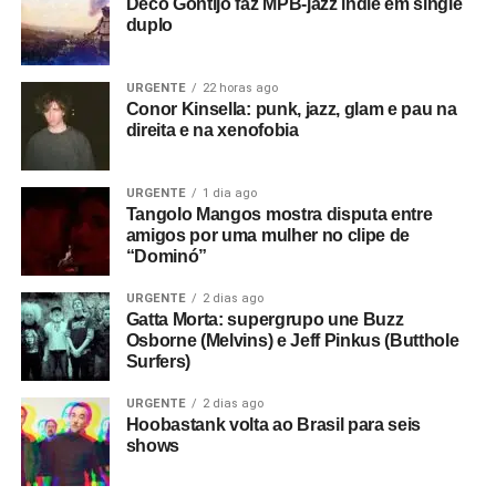
Deco Gontijo faz MPB-jazz indie em single
duplo
URGENTE
22 horas ago
Conor Kinsella: punk, jazz, glam e pau na
direita e na xenofobia
URGENTE
1 dia ago
Tangolo Mangos mostra disputa entre
amigos por uma mulher no clipe de
“Dominó”
URGENTE
2 dias ago
Gatta Morta: supergrupo une Buzz
Osborne (Melvins) e Jeff Pinkus (Butthole
Surfers)
URGENTE
2 dias ago
Hoobastank volta ao Brasil para seis
shows