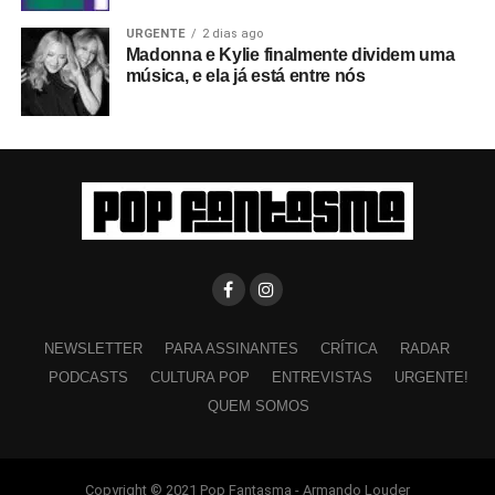
URGENTE
2 dias ago
Madonna e Kylie finalmente dividem uma
música, e ela já está entre nós
NEWSLETTER
PARA ASSINANTES
CRÍTICA
RADAR
PODCASTS
CULTURA POP
ENTREVISTAS
URGENTE!
QUEM SOMOS
Copyright © 2021 Pop Fantasma - Armando Louder