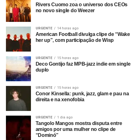
Rivers Cuomo zoa o universo dos CEOs
no novo single do Weezer
URGENTE
14 horas ago
American Football divulga clipe de “Wake
her up”, com participação de Wisp
URGENTE
15 horas ago
Deco Gontijo faz MPB-jazz indie em single
duplo
URGENTE
15 horas ago
Conor Kinsella: punk, jazz, glam e pau na
direita e na xenofobia
URGENTE
1 dia ago
Tangolo Mangos mostra disputa entre
amigos por uma mulher no clipe de
“Dominó”