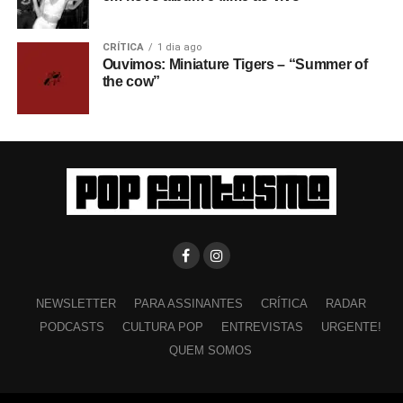
CRÍTICA
1 dia ago
Ouvimos: Miniature Tigers – “Summer of
the cow”
NEWSLETTER
PARA ASSINANTES
CRÍTICA
RADAR
PODCASTS
CULTURA POP
ENTREVISTAS
URGENTE!
QUEM SOMOS