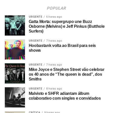
POPULAR
URGENTE
6 horas ago
Gatta Morta: supergrupo une Buzz
Osborne (Melvins) e Jeff Pinkus (Butthole
Surfers)
URGENTE
7 horas ago
Hoobastank volta ao Brasil para seis
shows
URGENTE
7 horas ago
Mike Joyce e Stephen Street vão celebrar
os 40 anos de “The queen is dead”, dos
Smiths
URGENTE
8 horas ago
Malvisto e SHFR adiantam álbum
colaborativo com singles e convidados
CRÍTICA
9 horas ago