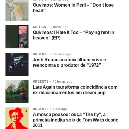
Ouvimos: Women In Peril – “Don’t lose
heart”
CRÍTICA
9 horas ago
Ouvimos: I Hate It Too – “Paying rent in
heaven” (EP)
URGENTE
9 horas ago
Josh Rouse anuncia álbum novo e
reencontra o produtor de “1972”
URGENTE
10 horas ago
Late Again transforma coincidência com
ex-relacionamentos em dream pop
URGENTE
1 dia ago
A mosca pousou: ouça “The fly”, a
primeira inédita solo de Tom Waits desde
2011