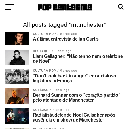
All posts tagged "manchester"
CULTURA POP
5 anos ago
A última entrevista de Ian Curtis
DESTAQUE
9 anos ago
Liam Gallagher: “Não tenho nem o telefone
de Noel”
CULTURA POP
9 anos ago
“Don’t look back in anger” em amistoso
Inglaterra x França
NOTÍCIAS
9 anos ago
Bernard Sumner com o “coração partido”
pelo atentado de Manchester
NOTÍCIAS
9 anos ago
Radialista defende Noel Gallagher após
ausência em show de Manchester