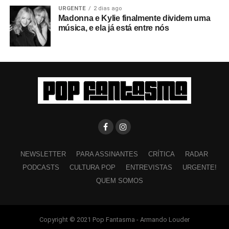
URGENTE
2 dias ago
Madonna e Kylie finalmente dividem uma
música, e ela já está entre nós
NEWSLETTER
PARA ASSINANTES
CRÍTICA
RADAR
PODCASTS
CULTURA POP
ENTREVISTAS
URGENTE!
QUEM SOMOS
Copyright © 2021 Pop Fantasma - Armando Louder