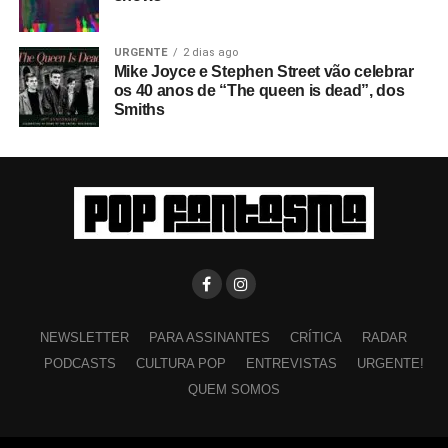
URGENTE
2 dias ago
Mike Joyce e Stephen Street vão celebrar
os 40 anos de “The queen is dead”, dos
Smiths
NEWSLETTER
PARA ASSINANTES
CRÍTICA
RADAR
PODCASTS
CULTURA POP
ENTREVISTAS
URGENTE!
QUEM SOMOS