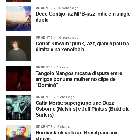
URGENTE
16 horas ago
Deco Gontijo faz MPB-jazz indie em single
duplo
URGENTE
16 horas ago
Conor Kinsella: punk, jazz, glam e pau na
direita e na xenofobia
URGENTE
1 dia ago
Tangolo Mangos mostra disputa entre
amigos por uma mulher no clipe de
“Dominó”
URGENTE
2 dias ago
Gatta Morta: supergrupo une Buzz
Osborne (Melvins) e Jeff Pinkus (Butthole
Surfers)
URGENTE
2 dias ago
Hoobastank volta ao Brasil para seis
shows