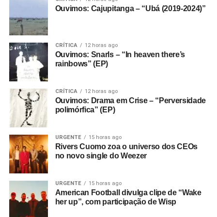
Ouvimos: Cajupitanga – “Ubá (2019-2024)”
CRÍTICA
12 horas ago
Ouvimos: Snarls – “In heaven there’s
rainbows” (EP)
CRÍTICA
12 horas ago
Ouvimos: Drama em Crise – “Perversidade
polimórfica” (EP)
URGENTE
15 horas ago
Rivers Cuomo zoa o universo dos CEOs
no novo single do Weezer
URGENTE
15 horas ago
American Football divulga clipe de “Wake
her up”, com participação de Wisp