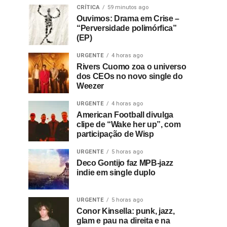
CRÍTICA
59 minutos ago
Ouvimos: Drama em Crise –
“Perversidade polimórfica”
(EP)
URGENTE
4 horas ago
Rivers Cuomo zoa o universo
dos CEOs no novo single do
Weezer
URGENTE
4 horas ago
American Football divulga
clipe de “Wake her up”, com
participação de Wisp
URGENTE
5 horas ago
Deco Gontijo faz MPB-jazz
indie em single duplo
URGENTE
5 horas ago
Conor Kinsella: punk, jazz,
glam e pau na direita e na