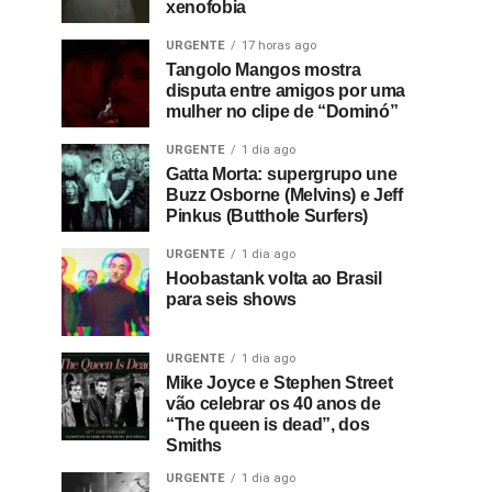
xenofobia
URGENTE
17 horas ago
Tangolo Mangos mostra
disputa entre amigos por uma
mulher no clipe de “Dominó”
URGENTE
1 dia ago
Gatta Morta: supergrupo une
Buzz Osborne (Melvins) e Jeff
Pinkus (Butthole Surfers)
URGENTE
1 dia ago
Hoobastank volta ao Brasil
para seis shows
URGENTE
1 dia ago
Mike Joyce e Stephen Street
vão celebrar os 40 anos de
“The queen is dead”, dos
Smiths
URGENTE
1 dia ago