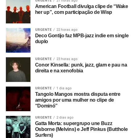
URGENTE
21 horas ago
American Football divulga clipe de “Wake
her up”, com participação de Wisp
URGENTE
22 horas ago
Deco Gontijo faz MPB-jazz indie em single
duplo
URGENTE
23 horas ago
Conor Kinsella: punk, jazz, glam e pau na
direita e na xenofobia
URGENTE
1 dia ago
Tangolo Mangos mostra disputa entre
amigos por uma mulher no clipe de
“Dominó”
URGENTE
2 dias ago
Gatta Morta: supergrupo une Buzz
Osborne (Melvins) e Jeff Pinkus (Butthole
Surfers)