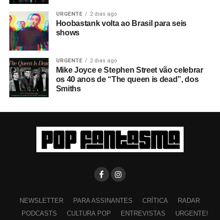
URGENTE
2 dias ago
Hoobastank volta ao Brasil para seis
shows
URGENTE
2 dias ago
Mike Joyce e Stephen Street vão celebrar
os 40 anos de “The queen is dead”, dos
Smiths
NEWSLETTER
PARA ASSINANTES
CRÍTICA
RADAR
PODCASTS
CULTURA POP
ENTREVISTAS
URGENTE!