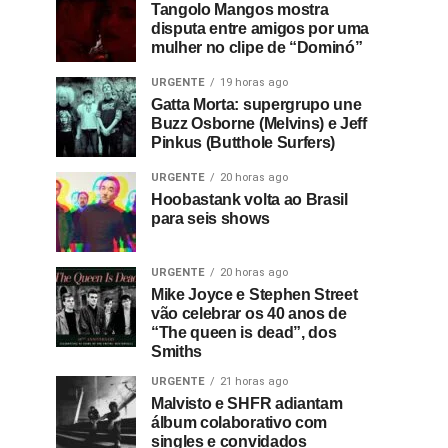
Tangolo Mangos mostra
disputa entre amigos por uma
mulher no clipe de “Dominó”
URGENTE
19 horas ago
Gatta Morta: supergrupo une
Buzz Osborne (Melvins) e Jeff
Pinkus (Butthole Surfers)
URGENTE
20 horas ago
Hoobastank volta ao Brasil
para seis shows
URGENTE
20 horas ago
Mike Joyce e Stephen Street
vão celebrar os 40 anos de
“The queen is dead”, dos
Smiths
URGENTE
21 horas ago
Malvisto e SHFR adiantam
álbum colaborativo com
singles e convidados