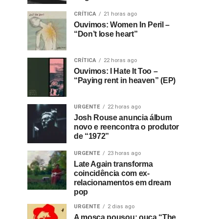
CRÍTICA
21 horas ago
Ouvimos: Women In Peril –
“Don’t lose heart”
CRÍTICA
22 horas ago
Ouvimos: I Hate It Too –
“Paying rent in heaven” (EP)
URGENTE
22 horas ago
Josh Rouse anuncia álbum
novo e reencontra o produtor
de “1972”
URGENTE
23 horas ago
Late Again transforma
coincidência com ex-
relacionamentos em dream
pop
URGENTE
2 dias ago
A mosca pousou: ouça “The