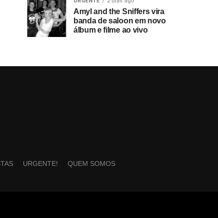
URGENTE
2 dias ago
Amyl and the Sniffers vira
banda de saloon em novo
álbum e filme ao vivo
STAS
URGENTE!
QUEM SOMOS