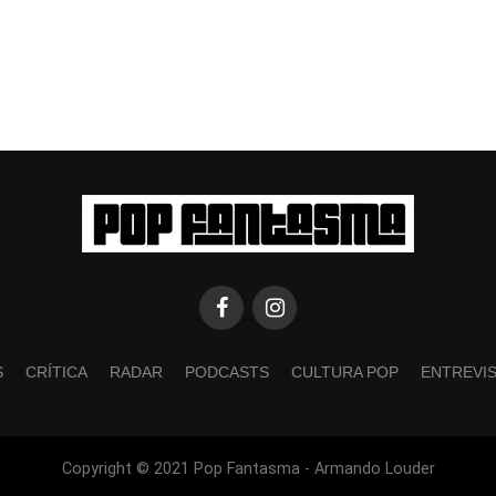
S
CRÍTICA
RADAR
PODCASTS
CULTURA POP
ENTREVI
Copyright © 2021 Pop Fantasma - Armando Louder