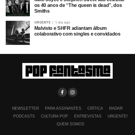
os 40 anos de “The queen is dead”, dos
Smiths
URGENTE
1 dia ago
Malvisto e SHFR adiantam álbum
colaborativo com singles e convidados
NEWSLETTER
PARA ASSINANTES
CRÍTICA
RADAR
PODCASTS
CULTURA POP
ENTREVISTAS
URGENTE!
QUEM SOMOS