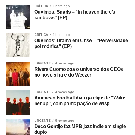
CRÍTICA
1 hora ago
Ouvimos: Snarls – “In heaven there’s
rainbows” (EP)
CRÍTICA
1 hora ago
Ouvimos: Drama em Crise – “Perversidade
polimórfica” (EP)
URGENTE
4 horas ago
Rivers Cuomo zoa o universo dos CEOs
no novo single do Weezer
URGENTE
4 horas ago
American Football divulga clipe de “Wake
her up”, com participação de Wisp
URGENTE
5 horas ago
Deco Gontijo faz MPB-jazz indie em single
duplo