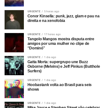
URGENTE
5 horas ago
Conor Kinsella: punk, jazz, glam e pau na
direita e na xenofobia
URGENTE
17 horas ago
Tangolo Mangos mostra disputa entre
amigos por uma mulher no clipe de
“Dominó”
URGENTE
1 dia ago
Gatta Morta: supergrupo une Buzz
Osborne (Melvins) e Jeff Pinkus (Butthole
Surfers)
URGENTE
1 dia ago
Hoobastank volta ao Brasil para seis
shows
URGENTE
1 dia ago
Mike Joyce e Stephen Street vão celebrar