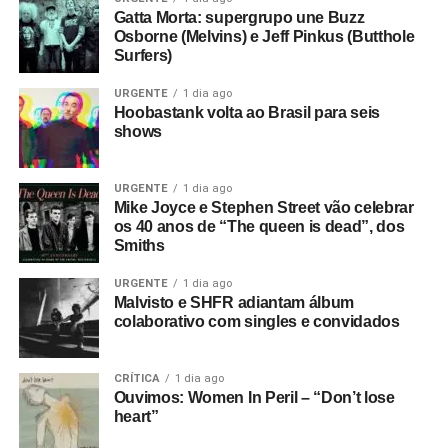
Gatta Morta: supergrupo une Buzz
Osborne (Melvins) e Jeff Pinkus (Butthole
Surfers)
URGENTE
1 dia ago
Hoobastank volta ao Brasil para seis
shows
URGENTE
1 dia ago
Mike Joyce e Stephen Street vão celebrar
os 40 anos de “The queen is dead”, dos
Smiths
URGENTE
1 dia ago
Malvisto e SHFR adiantam álbum
colaborativo com singles e convidados
CRÍTICA
1 dia ago
Ouvimos: Women In Peril – “Don’t lose
heart”