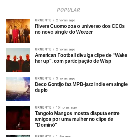
POPULAR
URGENTE
2 horas ago
Rivers Cuomo zoa o universo dos CEOs
no novo single do Weezer
URGENTE
2 horas ago
American Football divulga clipe de “Wake
her up”, com participação de Wisp
URGENTE
3 horas ago
Deco Gontijo faz MPB-jazz indie em single
duplo
URGENTE
15 horas ago
Tangolo Mangos mostra disputa entre
amigos por uma mulher no clipe de
“Dominó”
URGENTE
1 dia ago