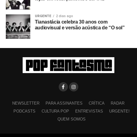
URGENTE
2 dias ago
Tianastácia celebra 30 anos com
audiovisual e versão acústica de “O sol”
NEWSLETTER
PARA ASSINANTES
CRÍTICA
RADAR
PODCASTS
CULTURA POP
ENTREVISTAS
URGENTE!
QUEM SOMOS