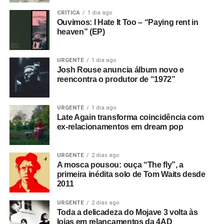
CRÍTICA
1 dia ago
Ouvimos: I Hate It Too – “Paying rent in
heaven” (EP)
URGENTE
1 dia ago
Josh Rouse anuncia álbum novo e
reencontra o produtor de “1972”
URGENTE
1 dia ago
Late Again transforma coincidência com
ex-relacionamentos em dream pop
URGENTE
2 dias ago
A mosca pousou: ouça “The fly”, a
primeira inédita solo de Tom Waits desde
2011
URGENTE
2 dias ago
Toda a delicadeza do Mojave 3 volta às
lojas em relançamentos da 4AD