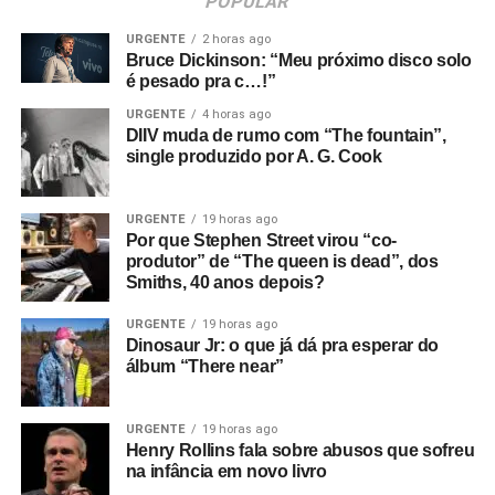
POPULAR
URGENTE
2 horas ago
Bruce Dickinson: “Meu próximo disco solo
é pesado pra c…!”
URGENTE
4 horas ago
DIIV muda de rumo com “The fountain”,
single produzido por A. G. Cook
URGENTE
19 horas ago
Por que Stephen Street virou “co-
produtor” de “The queen is dead”, dos
Smiths, 40 anos depois?
URGENTE
19 horas ago
Dinosaur Jr: o que já dá pra esperar do
álbum “There near”
URGENTE
19 horas ago
Henry Rollins fala sobre abusos que sofreu
na infância em novo livro