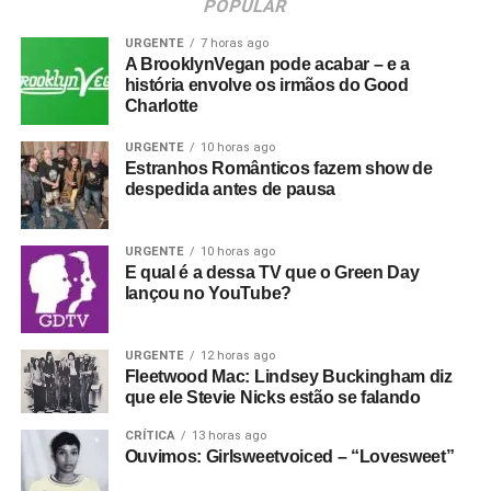
POPULAR
URGENTE
7 horas ago
A BrooklynVegan pode acabar – e a
história envolve os irmãos do Good
Charlotte
URGENTE
10 horas ago
Estranhos Românticos fazem show de
despedida antes de pausa
URGENTE
10 horas ago
E qual é a dessa TV que o Green Day
lançou no YouTube?
URGENTE
12 horas ago
Fleetwood Mac: Lindsey Buckingham diz
que ele Stevie Nicks estão se falando
CRÍTICA
13 horas ago
Ouvimos: Girlsweetvoiced – “Lovesweet”