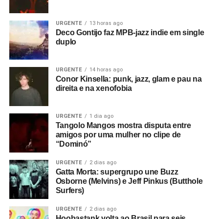
URGENTE
13 horas ago
Deco Gontijo faz MPB-jazz indie em single
duplo
URGENTE
14 horas ago
Conor Kinsella: punk, jazz, glam e pau na
direita e na xenofobia
URGENTE
1 dia ago
Tangolo Mangos mostra disputa entre
amigos por uma mulher no clipe de
“Dominó”
URGENTE
2 dias ago
Gatta Morta: supergrupo une Buzz
Osborne (Melvins) e Jeff Pinkus (Butthole
Surfers)
URGENTE
2 dias ago
Hoobastank volta ao Brasil para seis