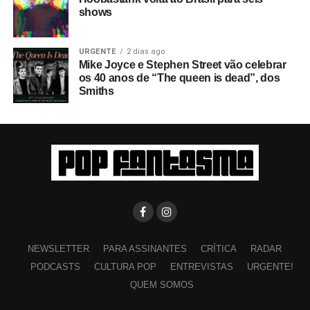
shows
URGENTE
2 dias ago
Mike Joyce e Stephen Street vão celebrar
os 40 anos de “The queen is dead”, dos
Smiths
NEWSLETTER
PARA ASSINANTES
CRÍTICA
RADAR
PODCASTS
CULTURA POP
ENTREVISTAS
URGENTE!
QUEM SOMOS