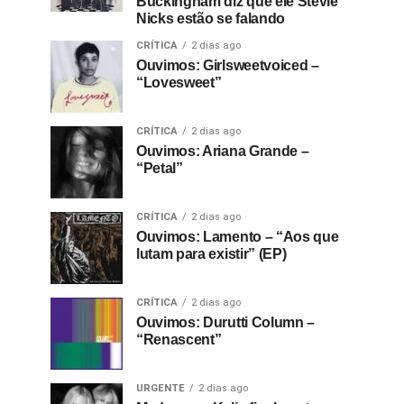
Buckingham diz que ele Stevie
Nicks estão se falando
CRÍTICA
2 dias ago
Ouvimos: Girlsweetvoiced –
“Lovesweet”
CRÍTICA
2 dias ago
Ouvimos: Ariana Grande –
“Petal”
CRÍTICA
2 dias ago
Ouvimos: Lamento – “Aos que
lutam para existir” (EP)
CRÍTICA
2 dias ago
Ouvimos: Durutti Column –
“Renascent”
URGENTE
2 dias ago