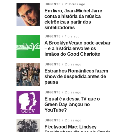
URGENTE
20 horas ago
Em livro, Jean-Michel Jarre
conta a história da música
eletrônica a partir dos
sintetizadores
URGENTE
1 dia ago
A BrooklynVegan pode acabar
– e a história envolve os
irmãos do Good Charlotte
URGENTE
2 dias ago
Estranhos Românticos fazem
show de despedida antes de
pausa
URGENTE
2 dias ago
E qual é a dessa TV que o
Green Day lançou no
YouTube?
URGENTE
2 dias ago
Fleetwood Mac: Lindsey