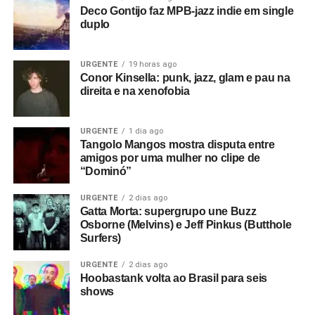
Deco Gontijo faz MPB-jazz indie em single
duplo
URGENTE
19 horas ago
Conor Kinsella: punk, jazz, glam e pau na
direita e na xenofobia
URGENTE
1 dia ago
Tangolo Mangos mostra disputa entre
amigos por uma mulher no clipe de
“Dominó”
URGENTE
2 dias ago
Gatta Morta: supergrupo une Buzz
Osborne (Melvins) e Jeff Pinkus (Butthole
Surfers)
URGENTE
2 dias ago
Hoobastank volta ao Brasil para seis
shows