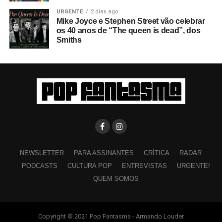
URGENTE
2 dias ago
Mike Joyce e Stephen Street vão celebrar
os 40 anos de “The queen is dead”, dos
Smiths
NEWSLETTER
PARA ASSINANTES
CRÍTICA
RADAR
PODCASTS
CULTURA POP
ENTREVISTAS
URGENTE!
QUEM SOMOS
Copyright © 2021 Pop Fantasma - Armando Louder