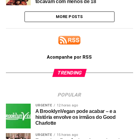
tocavam com menos de 18
MORE POSTS
Acompanhe por RSS
TRENDING
POPULAR
URGENTE
12 horas ago
A BrooklynVegan pode acabar – e a
história envolve os irmãos do Good
Charlotte
URGENTE
15 horas ago