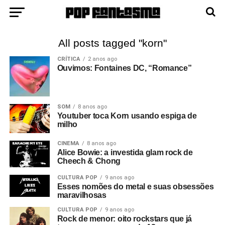
All posts tagged "korn"
CRÍTICA
2 anos ago
Ouvimos: Fontaines DC, “Romance”
SOM
8 anos ago
Youtuber toca Korn usando espiga de
milho
CINEMA
8 anos ago
Alice Bowie: a investida glam rock de
Cheech & Chong
CULTURA POP
9 anos ago
Esses nomões do metal e suas obsessões
maravilhosas
CULTURA POP
9 anos ago
Rock de menor: oito rockstars que já