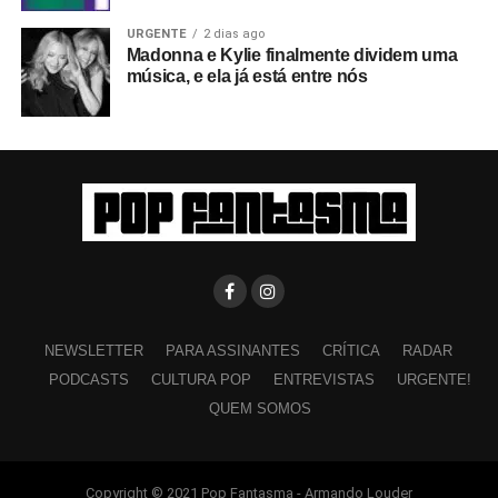
URGENTE
2 dias ago
Madonna e Kylie finalmente dividem uma
música, e ela já está entre nós
NEWSLETTER
PARA ASSINANTES
CRÍTICA
RADAR
PODCASTS
CULTURA POP
ENTREVISTAS
URGENTE!
QUEM SOMOS
Copyright © 2021 Pop Fantasma - Armando Louder