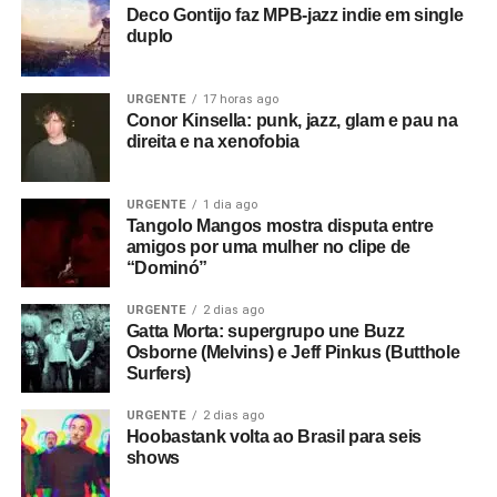
Deco Gontijo faz MPB-jazz indie em single
duplo
URGENTE
17 horas ago
Conor Kinsella: punk, jazz, glam e pau na
direita e na xenofobia
URGENTE
1 dia ago
Tangolo Mangos mostra disputa entre
amigos por uma mulher no clipe de
“Dominó”
URGENTE
2 dias ago
Gatta Morta: supergrupo une Buzz
Osborne (Melvins) e Jeff Pinkus (Butthole
Surfers)
URGENTE
2 dias ago
Hoobastank volta ao Brasil para seis
shows