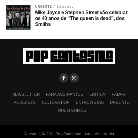
URGENTE
2 dias ago
Mike Joyce e Stephen Street vão celebrar
os 40 anos de “The queen is dead”, dos
Smiths
NEWSLETTER
PARA ASSINANTES
CRÍTICA
RADAR
PODCASTS
CULTURA POP
ENTREVISTAS
URGENTE!
QUEM SOMOS
Copyright © 2021 Pop Fantasma - Armando Louder