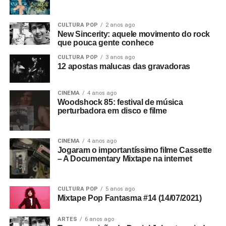
CULTURA POP
2 anos ago
New Sincerity: aquele movimento do rock
que pouca gente conhece
CULTURA POP
3 anos ago
12 apostas malucas das gravadoras
CINEMA
4 anos ago
Woodshock 85: festival de música
perturbadora em disco e filme
CINEMA
4 anos ago
Jogaram o importantíssimo filme Cassette
– A Documentary Mixtape na internet
CULTURA POP
5 anos ago
Mixtape Pop Fantasma #14 (14/07/2021)
ARTES
6 anos ago