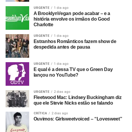
URGENTE
1 dia ago
A BrooklynVegan pode acabar – e a
história envolve os irmãos do Good
Charlotte
URGENTE
1 dia ago
Estranhos Românticos fazem show de
despedida antes de pausa
URGENTE
1 dia ago
E qual é a dessa TV que o Green Day
lançou no YouTube?
URGENTE
2 dias ago
Fleetwood Mac: Lindsey Buckingham diz
que ele Stevie Nicks estão se falando
CRÍTICA
2 dias ago
Ouvimos: Girlsweetvoiced – “Lovesweet”