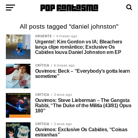
All posts tagged "daniel johnston"
URGENTE
6 meses ago
Urgente!: Kim Gordon vs IA; Bleachers
lança clipe romântico; Exclusive Os
Cabides louva Daniel Johnston em EP
CRÍTICA
6 meses ago
Ouvimos: Beck – “Everybody’s gotta learn
sometime”
CRÍTICA
2 anos ago
Ouvimos: Steve Lieberman – The Gangsta
Rabbi, “The Duke of the Militia (43/81) Opus
180”
CRÍTICA
2 anos ago
Ouvimos: Exclusive Os Cabides, “Coisas
estranhas”