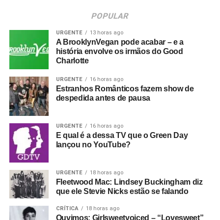
POPULAR
URGENTE
13 horas ago
A BrooklynVegan pode acabar – e a
história envolve os irmãos do Good
Charlotte
URGENTE
16 horas ago
Estranhos Românticos fazem show de
despedida antes de pausa
URGENTE
16 horas ago
E qual é a dessa TV que o Green Day
lançou no YouTube?
URGENTE
18 horas ago
Fleetwood Mac: Lindsey Buckingham diz
que ele Stevie Nicks estão se falando
CRÍTICA
18 horas ago
Ouvimos: Girlsweetvoiced – “Lovesweet”