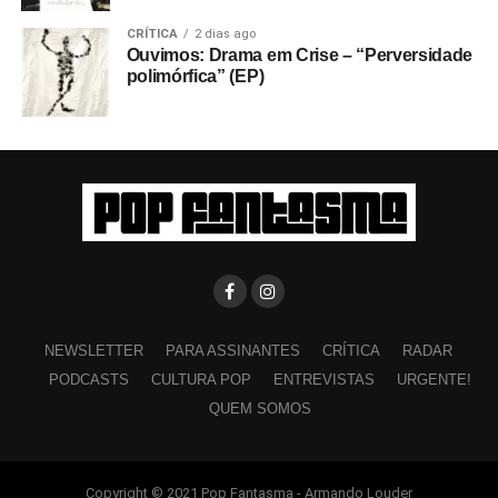
CRÍTICA
2 dias ago
Ouvimos: Drama em Crise – “Perversidade
polimórfica” (EP)
NEWSLETTER
PARA ASSINANTES
CRÍTICA
RADAR
PODCASTS
CULTURA POP
ENTREVISTAS
URGENTE!
QUEM SOMOS
Copyright © 2021 Pop Fantasma - Armando Louder