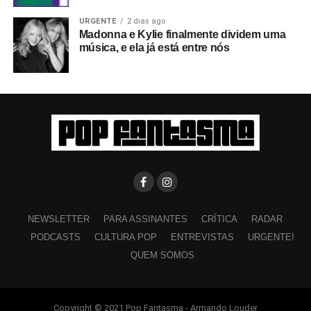
URGENTE
2 dias ago
Madonna e Kylie finalmente dividem uma
música, e ela já está entre nós
NEWSLETTER
PARA ASSINANTES
CRÍTICA
RADAR
PODCASTS
CULTURA POP
ENTREVISTAS
URGENTE!
QUEM SOMOS
Copyright © 2021 Pop Fantasma - Armando Louder