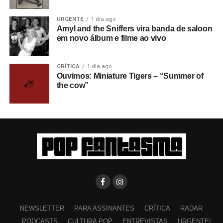
URGENTE
1 dia ago
Amyl and the Sniffers vira banda de saloon
em novo álbum e filme ao vivo
CRÍTICA
1 dia ago
Ouvimos: Miniature Tigers – “Summer of
the cow”
NEWSLETTER
PARA ASSINANTES
CRÍTICA
RADAR
PODCASTS
CULTURA POP
ENTREVISTAS
URGENTE!