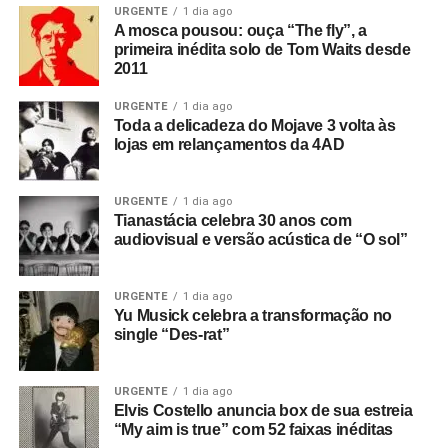
URGENTE
1 dia ago
A mosca pousou: ouça “The fly”, a
primeira inédita solo de Tom Waits desde
2011
URGENTE
1 dia ago
Toda a delicadeza do Mojave 3 volta às
lojas em relançamentos da 4AD
URGENTE
1 dia ago
Tianastácia celebra 30 anos com
audiovisual e versão acústica de “O sol”
URGENTE
1 dia ago
Yu Musick celebra a transformação no
single “Des-rat”
URGENTE
1 dia ago
Elvis Costello anuncia box de sua estreia
“My aim is true” com 52 faixas inéditas