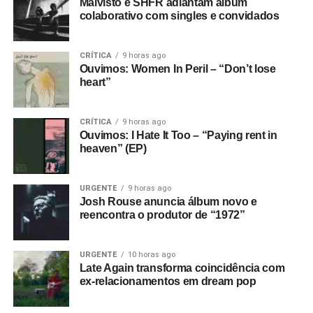
Malvisto e SHFR adiantam álbum
colaborativo com singles e convidados
CRÍTICA
9 horas ago
Ouvimos: Women In Peril – “Don’t lose
heart”
CRÍTICA
9 horas ago
Ouvimos: I Hate It Too – “Paying rent in
heaven” (EP)
URGENTE
9 horas ago
Josh Rouse anuncia álbum novo e
reencontra o produtor de “1972”
URGENTE
10 horas ago
Late Again transforma coincidência com
ex-relacionamentos em dream pop