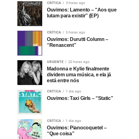
CRÍTICA
3 horas ago
Ouvimos: Lamento – “Aos que
lutam para existir” (EP)
CRÍTICA
5 horas ago
Ouvimos: Durutti Column –
“Renascent”
URGENTE
22 horas ago
Madonna e Kylie finalmente
dividem uma música, e ela já
está entre nós
CRÍTICA
1 dia ago
Ouvimos: Taxi Girls – “Static”
CRÍTICA
1 dia ago
Ouvimos: Pianocoquetel –
“Que coisa”