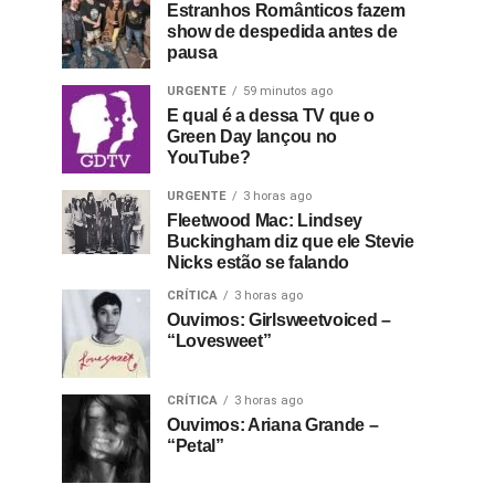
Estranhos Românticos fazem
show de despedida antes de
pausa
URGENTE
59 minutos ago
E qual é a dessa TV que o
Green Day lançou no
YouTube?
URGENTE
3 horas ago
Fleetwood Mac: Lindsey
Buckingham diz que ele Stevie
Nicks estão se falando
CRÍTICA
3 horas ago
Ouvimos: Girlsweetvoiced –
“Lovesweet”
CRÍTICA
3 horas ago
Ouvimos: Ariana Grande –
“Petal”