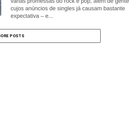
várias promessas do rock e pop, além de gente
cujos anúncios de singles já causam bastante
expectativa – e...
ORE POSTS