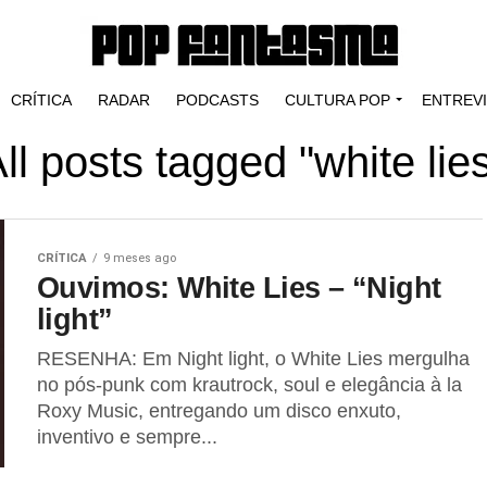
CRÍTICA
RADAR
PODCASTS
CULTURA POP
ENTREV
ll posts tagged "white lie
CRÍTICA
9 meses ago
Ouvimos: White Lies – “Night
light”
RESENHA: Em Night light, o White Lies mergulha
no pós-punk com krautrock, soul e elegância à la
Roxy Music, entregando um disco enxuto,
inventivo e sempre...