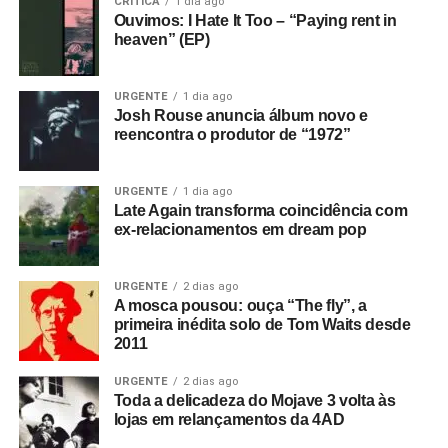
CRÍTICA
1 dia ago
Ouvimos: I Hate It Too – “Paying rent in
heaven” (EP)
URGENTE
1 dia ago
Josh Rouse anuncia álbum novo e
reencontra o produtor de “1972”
URGENTE
1 dia ago
Late Again transforma coincidência com
ex-relacionamentos em dream pop
URGENTE
2 dias ago
A mosca pousou: ouça “The fly”, a
primeira inédita solo de Tom Waits desde
2011
URGENTE
2 dias ago
Toda a delicadeza do Mojave 3 volta às
lojas em relançamentos da 4AD