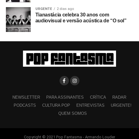
URGENTE
2 dias ago
Tianastácia celebra 30 anos com
audiovisual e versão acústica de “O sol”
NEWSLETTER
PARA ASSINANTES
CRÍTICA
RADAR
PODCASTS
CULTURA POP
ENTREVISTAS
URGENTE!
QUEM SOMOS
Copyright © 2021 Pop Fantasma - Armando Louder