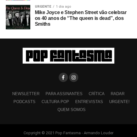
URGENTE
1 dia ago
Mike Joyce e Stephen Street vão celebrar
os 40 anos de “The queen is dead”, dos
Smiths
NEWSLETTER
PARA ASSINANTES
CRÍTICA
RADAR
PODCASTS
CULTURA POP
ENTREVISTAS
URGENTE!
QUEM SOMOS
Copyright © 2021 Pop Fantasma - Armando Louder