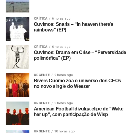
CRÍTICA
6 horas ago
Ouvimos: Snarls – “In heaven there’s
rainbows” (EP)
CRÍTICA
6 horas ago
Ouvimos: Drama em Crise – “Perversidade
polimórfica” (EP)
URGENTE
9 horas ago
Rivers Cuomo zoa o universo dos CEOs
no novo single do Weezer
URGENTE
9 horas ago
American Football divulga clipe de “Wake
her up”, com participação de Wisp
URGENTE
10 horas ago