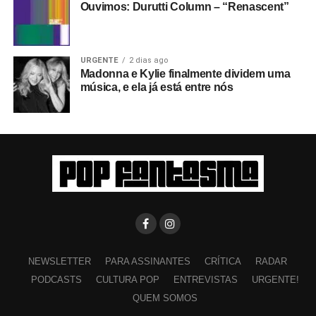
Ouvimos: Durutti Column – “Renascent”
URGENTE
2 dias ago
Madonna e Kylie finalmente dividem uma
música, e ela já está entre nós
NEWSLETTER
PARA ASSINANTES
CRÍTICA
RADAR
PODCASTS
CULTURA POP
ENTREVISTAS
URGENTE!
QUEM SOMOS