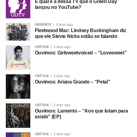
E qual é a dessa TV que o Green Day
lançou no YouTube?
URGENTE
2 dias ago
Fleetwood Mac: Lindsey Buckingham diz
que ele Stevie Nicks estão se falando
CRÍTICA
2 dias ago
Ouvimos: Girlsweetvoiced – “Lovesweet”
CRÍTICA
2 dias ago
Ouvimos: Ariana Grande – “Petal”
CRÍTICA
2 dias ago
Ouvimos: Lamento – “Aos que lutam para
existir” (EP)
CRÍTICA
2 dias ago